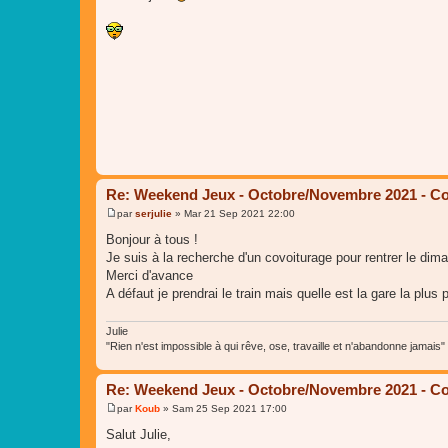
s
s
a
g
e
Re: Weekend Jeux - Octobre/Novembre 2021 - Co
par
serjulie
»
Mar 21 Sep 2021 22:00
M
e
Bonjour à tous !
s
Je suis à la recherche d'un covoiturage pour rentrer le dima
s
a
Merci d'avance
g
A défaut je prendrai le train mais quelle est la gare la plus 
e
Julie
"Rien n'est impossible à qui rêve, ose, travaille et n'abandonne jamais"
Re: Weekend Jeux - Octobre/Novembre 2021 - Co
par
Koub
»
Sam 25 Sep 2021 17:00
M
e
Salut Julie,
s