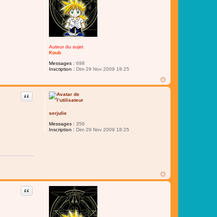
Auteur du sujet
Koub
Messages :
698
Inscription :
Dim 29 Nov 2009 18:25
Citer
serjulie
Messages :
356
Inscription :
Dim 29 Nov 2009 18:25
Citer