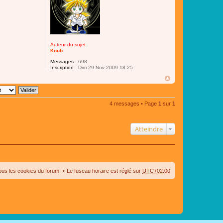
Auteur du sujet
Koub
Messages :
698
Inscription :
Dim 29 Nov 2009 18:25
4 messages • Page
1
sur
1
Atteindre
ous les cookies du forum
Le fuseau horaire est réglé sur
UTC+02:00