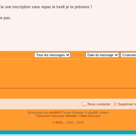
ai une inscription sans repas le lundi je te préviens !
pe pas.
ssages publiés depuis :
Trier par
Nous contacter
Supprimer t
Développé par
phpBB
® Forum Software © phpBB Limited
Traduction française officielle
©
Maël Soucaze
©
REEL
- 2002 - 2019