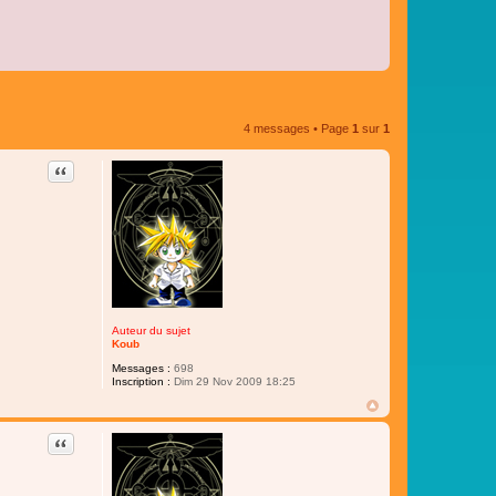
4 messages • Page
1
sur
1
Citer
Auteur du sujet
Koub
Messages :
698
Inscription :
Dim 29 Nov 2009 18:25
Citer