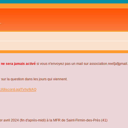
L
 ne sera jamais activé
si vous n'envoyez pas un mail sur association.reel[at]gmai
r la question dans les jours qui viennent.
s://discord.gg/TvhyNAQ
r avril 2024 (fin d'après-midi) à la MFR de Saint-Firmin-des-Près (41)