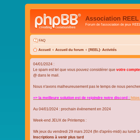
Association REEL
Forum de l'association de jeux REE
FAQ
Accueil
Accueil du forum
[REEL]- Activités
04/01/2024 :
Le spam est tel que vous pouvez considérer que
votre compte
@ dans le mail.
Nous n'avons malheureusement pas le temps de nous pencher su
=> la meilleure solution est de rejoindre notre discord :
http
Au 04/01/2024 : prochain évènement en 2024
Week-end JEUX de Printemps :
Wk jeux du vendredi 29 mars 2024 (fin d'après-midi) au lundi 1e
Inscriptions à venir plus tard