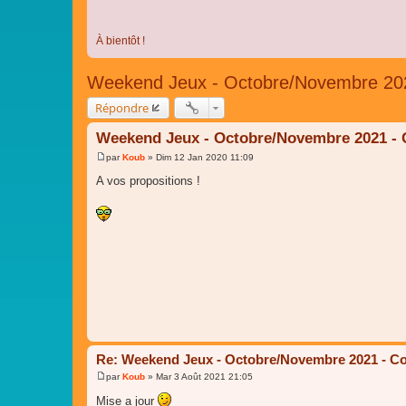
À bientôt !
Weekend Jeux - Octobre/Novembre 202
Répondre
Weekend Jeux - Octobre/Novembre 2021 - 
par
Koub
»
Dim 12 Jan 2020 11:09
M
e
A vos propositions !
s
s
a
g
e
Re: Weekend Jeux - Octobre/Novembre 2021 - Co
par
Koub
»
Mar 3 Août 2021 21:05
M
e
Mise a jour