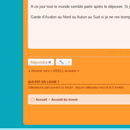
s
a
A ce jour tout le monde semble partir après le déjeuner. Si j'
g
e
Garde d’Avalon au Nord ou Autun au Sud si je ne me trom
Afficher les me
Répondre
Revenir vers « [REEL]- Activités »
QUI EST EN LIGNE ?
Utilisateurs parcourant ce forum : Aucun utilisateur inscrit et 5 invités
Accueil
Accueil du forum