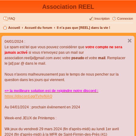
Association REEL
FAQ
Inscription
Connexion
Accueil
Accueil du forum
Il n'a pas que [REEL] dans la vie !
04/01/2024 :
Le spam est tel que vous pouvez considérer que
votre compte ne sera
jamais activé
si vous n'envoyez pas un mail sur
association.reel[at]gmail.com avec votre
pseudo
et votre
mail
. Remplacer
le [at] par @ dans le mail.
Nous n'avons malheureusement pas le temps de nous pencher sur la
question dans les jours qui viennent.
=> la meilleure solution est de rejoindre notre discord :
https://discord.gg/TvhyNAQ
Au 04/01/2024 : prochain évènement en 2024
Week-end JEUX de Printemps :
Wk jeux du vendredi 29 mars 2024 (fin d'après-midi) au lundi 1er avril
2024 (fin d'après-midi) à la MFR de Saint-Firmin-des-Près (41)