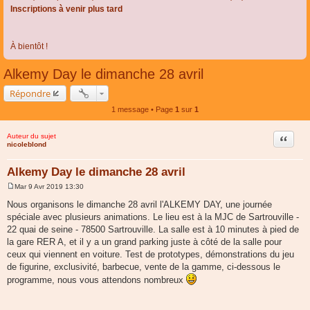
Inscriptions à venir plus tard
À bientôt !
Alkemy Day le dimanche 28 avril
Répondre
1 message • Page
1
sur
1
Auteur du sujet
Citer
nicoleblond
Alkemy Day le dimanche 28 avril
Mar 9 Avr 2019 13:30
M
e
Nous organisons le dimanche 28 avril l'ALKEMY DAY, une journée
s
spéciale avec plusieurs animations. Le lieu est à la MJC de Sartrouville -
s
a
22 quai de seine - 78500 Sartrouville. La salle est à 10 minutes à pied de
g
la gare RER A, et il y a un grand parking juste à côté de la salle pour
e
ceux qui viennent en voiture. Test de prototypes, démonstrations du jeu
de figurine, exclusivité, barbecue, vente de la gamme, ci-dessous le
programme, nous vous attendons nombreux