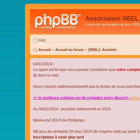
Association REEL
Forum de l'association de jeux REE
FAQ
Accueil
Accueil du forum
[REEL]- Activités
04/01/2024 :
Le spam est tel que vous pouvez considérer que
votre compte
@ dans le mail.
Nous n'avons malheureusement pas le temps de nous pencher su
=> la meilleure solution est de rejoindre notre discord :
http
Au 04/01/2024 : prochain évènement en 2024
Week-end JEUX de Printemps :
Wk jeux du vendredi 29 mars 2024 (fin d'après-midi) au lundi 1e
Inscriptions à venir plus tard