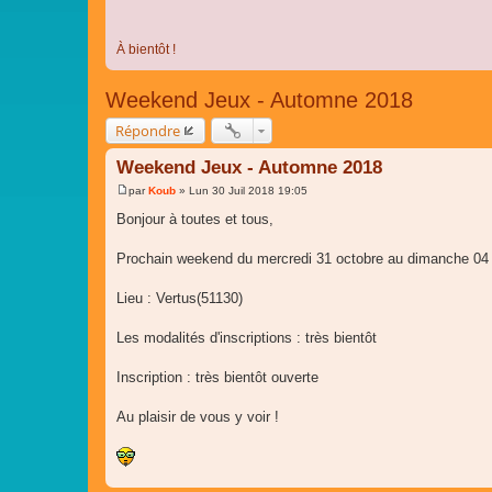
À bientôt !
Weekend Jeux - Automne 2018
Répondre
Weekend Jeux - Automne 2018
par
Koub
»
Lun 30 Juil 2018 19:05
M
e
Bonjour à toutes et tous,
s
s
a
Prochain weekend du mercredi 31 octobre au dimanche 04
g
e
Lieu : Vertus(51130)
Les modalités d'inscriptions : très bientôt
Inscription : très bientôt ouverte
Au plaisir de vous y voir !