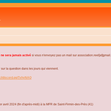
L
 ne sera jamais activé
si vous n'envoyez pas un mail sur association.reel[at]gmai
r la question dans les jours qui viennent.
s://discord.gg/TvhyNAQ
r avril 2024 (fin d'après-midi) à la MFR de Saint-Firmin-des-Près (41)