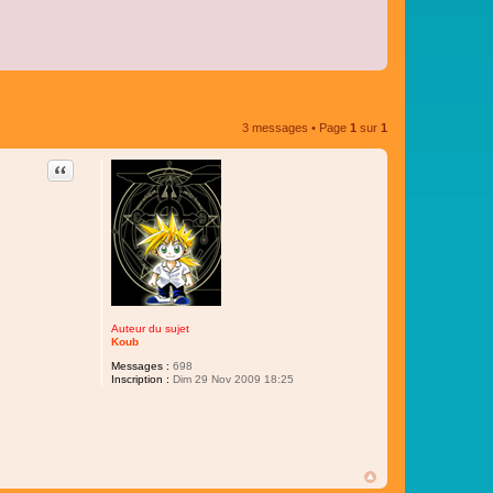
3 messages • Page
1
sur
1
Citer
Auteur du sujet
Koub
Messages :
698
Inscription :
Dim 29 Nov 2009 18:25