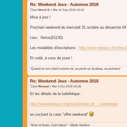
Re: Weekend Jeux - Automne 2018
par
Hervé G
»
Mar 11 Sep 2018 16:22
M
e
Mise à jour !
s
s
a
Prochain weekend du mercredi 31 octobre au dimanche 04
g
e
Lieu : Vertus(51130)
Les modalités d'inscriptions :
http://www.reelasso.fr/zfiles/
Et voilà, à vous de jouer !
"Quand on est cintré comme toi, on porte un écriteau, on prévient."
Re: Weekend Jeux - Automne 2018
par
Renaud
»
Mer 3 Oct 2018 16:36
M
e
Et les détails de la ludothèque :
s
s
a
http://www.reelasso.fr/geslud2/index.ph ... ludotheque
g
e
en cochant la case "offre weekend"
"Avec le fouet, c'est mieux" - Marie-Xavière