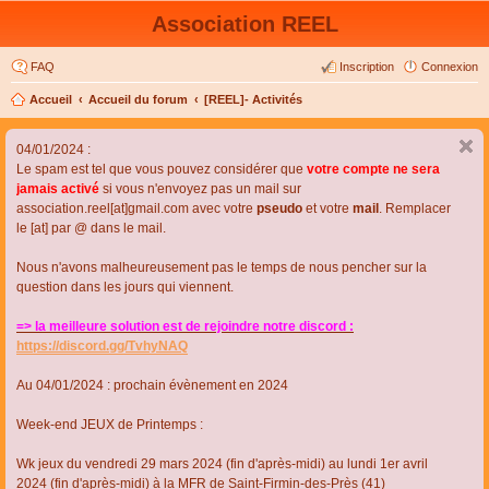
Association REEL
FAQ
Inscription
Connexion
Accueil
Accueil du forum
[REEL]- Activités
04/01/2024 :
Le spam est tel que vous pouvez considérer que
votre compte ne sera
jamais activé
si vous n'envoyez pas un mail sur
association.reel[at]gmail.com avec votre
pseudo
et votre
mail
. Remplacer
le [at] par @ dans le mail.
Nous n'avons malheureusement pas le temps de nous pencher sur la
question dans les jours qui viennent.
=> la meilleure solution est de rejoindre notre discord :
https://discord.gg/TvhyNAQ
Au 04/01/2024 : prochain évènement en 2024
Week-end JEUX de Printemps :
Wk jeux du vendredi 29 mars 2024 (fin d'après-midi) au lundi 1er avril
2024 (fin d'après-midi) à la MFR de Saint-Firmin-des-Près (41)