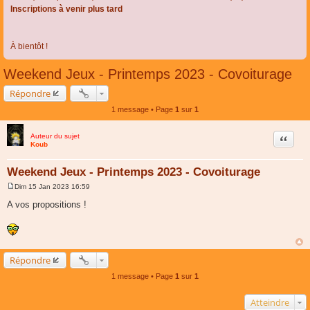
Inscriptions à venir plus tard
À bientôt !
Weekend Jeux - Printemps 2023 - Covoiturage
Répondre
1 message • Page
1
sur
1
Auteur du sujet
Citer
Koub
Weekend Jeux - Printemps 2023 - Covoiturage
Dim 15 Jan 2023 16:59
M
e
A vos propositions !
s
s
a
g
e
Répondre
1 message • Page
1
sur
1
Atteindre