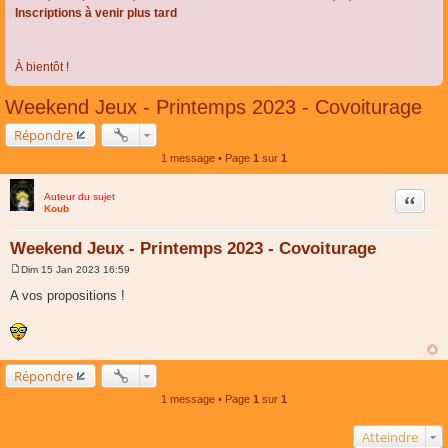
Inscriptions à venir plus tard
À bientôt !
Weekend Jeux - Printemps 2023 - Covoiturage
Répondre
1 message • Page
1
sur
1
Auteur du sujet
Citer
Koub
Weekend Jeux - Printemps 2023 - Covoiturage
Dim 15 Jan 2023 16:59
M
e
A vos propositions !
s
s
a
g
e
Répondre
1 message • Page
1
sur
1
Atteindre