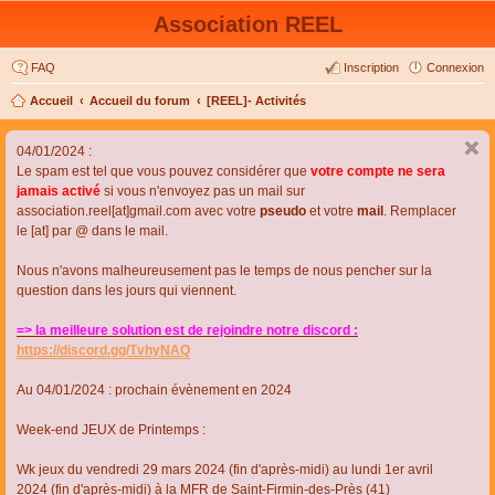
Association REEL
FAQ
Inscription
Connexion
Accueil
Accueil du forum
[REEL]- Activités
04/01/2024 :
Le spam est tel que vous pouvez considérer que
votre compte ne sera
jamais activé
si vous n'envoyez pas un mail sur
association.reel[at]gmail.com avec votre
pseudo
et votre
mail
. Remplacer
le [at] par @ dans le mail.
Nous n'avons malheureusement pas le temps de nous pencher sur la
question dans les jours qui viennent.
=> la meilleure solution est de rejoindre notre discord :
https://discord.gg/TvhyNAQ
Au 04/01/2024 : prochain évènement en 2024
Week-end JEUX de Printemps :
Wk jeux du vendredi 29 mars 2024 (fin d'après-midi) au lundi 1er avril
2024 (fin d'après-midi) à la MFR de Saint-Firmin-des-Près (41)