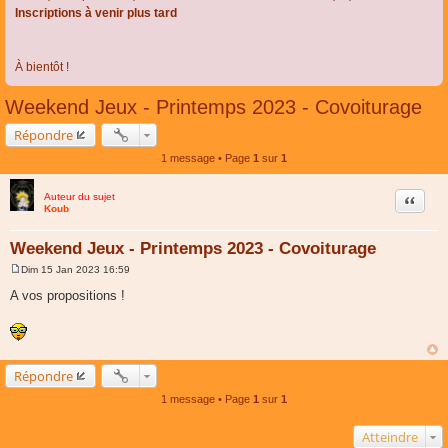
Inscriptions à venir plus tard
À bientôt !
Weekend Jeux - Printemps 2023 - Covoiturage
Répondre
1 message • Page
1
sur
1
Auteur du sujet
Citer
Koub
Weekend Jeux - Printemps 2023 - Covoiturage
Dim 15 Jan 2023 16:59
M
e
A vos propositions !
s
s
a
g
e
Répondre
1 message • Page
1
sur
1
Atteindre