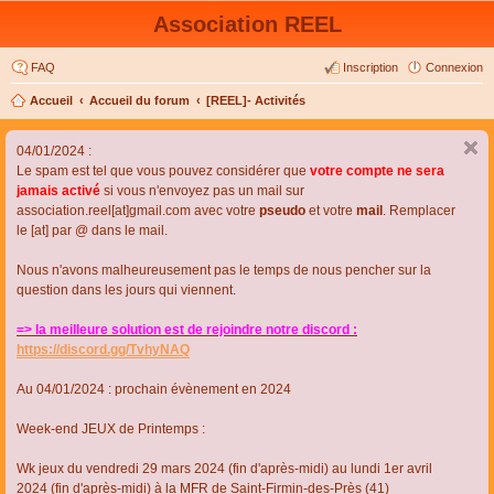
Association REEL
FAQ
Inscription
Connexion
Accueil
Accueil du forum
[REEL]- Activités
04/01/2024 :
Le spam est tel que vous pouvez considérer que
votre compte ne sera
jamais activé
si vous n'envoyez pas un mail sur
association.reel[at]gmail.com avec votre
pseudo
et votre
mail
. Remplacer
le [at] par @ dans le mail.
Nous n'avons malheureusement pas le temps de nous pencher sur la
question dans les jours qui viennent.
=> la meilleure solution est de rejoindre notre discord :
https://discord.gg/TvhyNAQ
Au 04/01/2024 : prochain évènement en 2024
Week-end JEUX de Printemps :
Wk jeux du vendredi 29 mars 2024 (fin d'après-midi) au lundi 1er avril
2024 (fin d'après-midi) à la MFR de Saint-Firmin-des-Près (41)