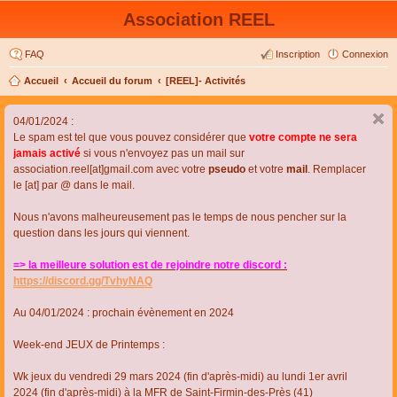
Association REEL
FAQ
Inscription
Connexion
Accueil
Accueil du forum
[REEL]- Activités
04/01/2024 :
Le spam est tel que vous pouvez considérer que
votre compte ne sera
jamais activé
si vous n'envoyez pas un mail sur
association.reel[at]gmail.com avec votre
pseudo
et votre
mail
. Remplacer
le [at] par @ dans le mail.
Nous n'avons malheureusement pas le temps de nous pencher sur la
question dans les jours qui viennent.
=> la meilleure solution est de rejoindre notre discord :
https://discord.gg/TvhyNAQ
Au 04/01/2024 : prochain évènement en 2024
Week-end JEUX de Printemps :
Wk jeux du vendredi 29 mars 2024 (fin d'après-midi) au lundi 1er avril
2024 (fin d'après-midi) à la MFR de Saint-Firmin-des-Près (41)