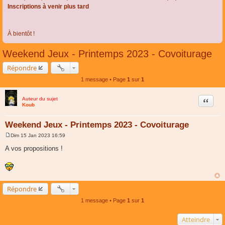
Inscriptions à venir plus tard
À bientôt !
Weekend Jeux - Printemps 2023 - Covoiturage
Répondre
1 message • Page
1
sur
1
Auteur du sujet
Citer
Koub
Weekend Jeux - Printemps 2023 - Covoiturage
Dim 15 Jan 2023 16:59
M
e
A vos propositions !
s
s
a
g
e
Répondre
1 message • Page
1
sur
1
Atteindre