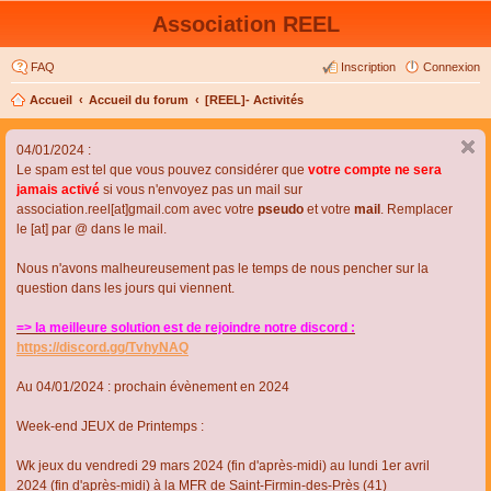
Association REEL
FAQ
Inscription
Connexion
Accueil
Accueil du forum
[REEL]- Activités
04/01/2024 :
Le spam est tel que vous pouvez considérer que
votre compte ne sera
jamais activé
si vous n'envoyez pas un mail sur
association.reel[at]gmail.com avec votre
pseudo
et votre
mail
. Remplacer
le [at] par @ dans le mail.
Nous n'avons malheureusement pas le temps de nous pencher sur la
question dans les jours qui viennent.
=> la meilleure solution est de rejoindre notre discord :
https://discord.gg/TvhyNAQ
Au 04/01/2024 : prochain évènement en 2024
Week-end JEUX de Printemps :
Wk jeux du vendredi 29 mars 2024 (fin d'après-midi) au lundi 1er avril
2024 (fin d'après-midi) à la MFR de Saint-Firmin-des-Près (41)