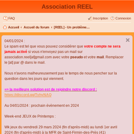
Association REEL
FAQ
Inscription
Connexion
Accueil
Accueil du forum
[REEL] - Un problème de connexion ou d'inscription ?
04/01/2024 :
Le spam est tel que vous pouvez considérer que
votre compte ne sera
jamais activé
si vous n'envoyez pas un mail sur
association.reel[at]gmail.com avec votre
pseudo
et votre
mail
. Remplacer
le [at] par @ dans le mail.
Nous n'avons malheureusement pas le temps de nous pencher sur la
question dans les jours qui viennent.
=> la meilleure solution est de rejoindre notre discord :
https://discord.gg/TvhyNAQ
Au 04/01/2024 : prochain évènement en 2024
Week-end JEUX de Printemps :
Wk jeux du vendredi 29 mars 2024 (fin d'après-midi) au lundi 1er avril
2024 (fin d'après-midi) à la MFR de Saint-Firmin-des-Près (41)