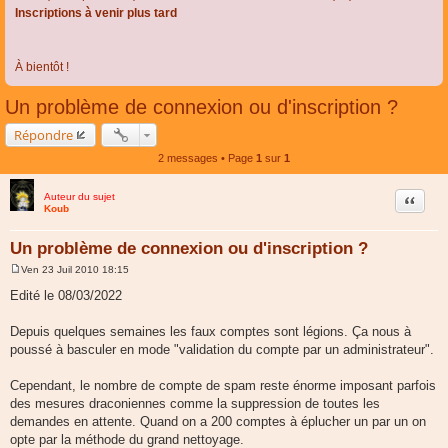
Inscriptions à venir plus tard
À bientôt !
Un problème de connexion ou d'inscription ?
Répondre
2 messages • Page
1
sur
1
Auteur du sujet
Citer
Koub
Un problème de connexion ou d'inscription ?
Ven 23 Juil 2010 18:15
M
e
Edité le 08/03/2022
s
s
a
Depuis quelques semaines les faux comptes sont légions. Ça nous à
g
poussé à basculer en mode "validation du compte par un administrateur".
e
Cependant, le nombre de compte de spam reste énorme imposant parfois
des mesures draconiennes comme la suppression de toutes les
demandes en attente. Quand on a 200 comptes à éplucher un par un on
opte par la méthode du grand nettoyage.