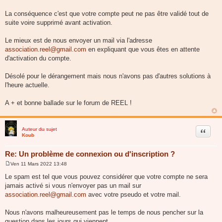
La conséquence c'est que votre compte peut ne pas être validé tout de
suite voire supprimé avant activation.
Le mieux est de nous envoyer un mail via l'adresse
association.reel@gmail.com
en expliquant que vous êtes en attente
d'activation du compte.
Désolé pour le dérangement mais nous n'avons pas d'autres solutions à
l'heure actuelle.
A + et bonne ballade sur le forum de REEL !
Auteur du sujet
Citer
Koub
Re: Un problème de connexion ou d'inscription ?
Ven 11 Mars 2022 13:48
M
e
Le spam est tel que vous pouvez considérer que votre compte ne sera
s
jamais activé si vous n'envoyer pas un mail sur
s
a
association.reel@gmail.com
avec votre pseudo et votre mail.
g
e
Nous n'avons malheureusement pas le temps de nous pencher sur la
question dans les jours qui viennent.