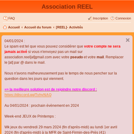
Association REEL
FAQ
Inscription
Connexion
Accueil
Accueil du forum
[REEL]- Activités
04/01/2024 :
Le spam est tel que vous pouvez considérer que
votre compte ne sera
jamais activé
si vous n'envoyez pas un mail sur
association.reel[at]gmail.com avec votre
pseudo
et votre
mail
. Remplacer
le [at] par @ dans le mail.
Nous n'avons malheureusement pas le temps de nous pencher sur la
question dans les jours qui viennent.
=> la meilleure solution est de rejoindre notre discord :
https://discord.gg/TvhyNAQ
Au 04/01/2024 : prochain évènement en 2024
Week-end JEUX de Printemps :
Wk jeux du vendredi 29 mars 2024 (fin d'après-midi) au lundi 1er avril
2024 (fin d'après-midi) à la MFR de Saint-Firmin-des-Près (41)