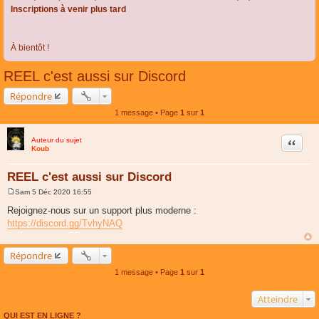
Inscriptions à venir plus tard
À bientôt !
REEL c'est aussi sur Discord
Répondre
1 message • Page
1
sur
1
Auteur du sujet
Citer
Koub
REEL c'est aussi sur Discord
Sam 5 Déc 2020 16:55
M
e
Rejoignez-nous sur un support plus moderne :
s
https://discord.gg/TvhyNAQ
s
a
g
e
Répondre
1 message • Page
1
sur
1
Atteindre
QUI EST EN LIGNE ?