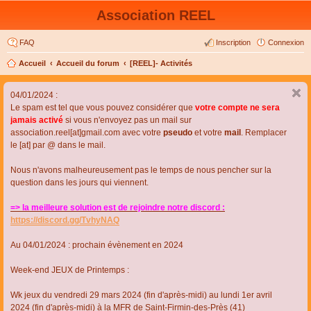
Association REEL
FAQ
Inscription
Connexion
Accueil
Accueil du forum
[REEL]- Activités
04/01/2024 :
Le spam est tel que vous pouvez considérer que
votre compte ne sera
jamais activé
si vous n'envoyez pas un mail sur
association.reel[at]gmail.com avec votre
pseudo
et votre
mail
. Remplacer
le [at] par @ dans le mail.
Nous n'avons malheureusement pas le temps de nous pencher sur la
question dans les jours qui viennent.
=> la meilleure solution est de rejoindre notre discord :
https://discord.gg/TvhyNAQ
Au 04/01/2024 : prochain évènement en 2024
Week-end JEUX de Printemps :
Wk jeux du vendredi 29 mars 2024 (fin d'après-midi) au lundi 1er avril
2024 (fin d'après-midi) à la MFR de Saint-Firmin-des-Près (41)