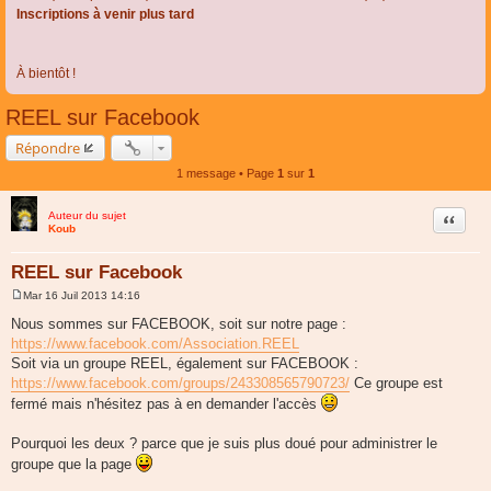
Inscriptions à venir plus tard
À bientôt !
REEL sur Facebook
Répondre
1 message • Page
1
sur
1
Auteur du sujet
Citer
Koub
REEL sur Facebook
Mar 16 Juil 2013 14:16
M
e
Nous sommes sur FACEBOOK, soit sur notre page :
s
https://www.facebook.com/Association.REEL
s
a
Soit via un groupe REEL, également sur FACEBOOK :
g
https://www.facebook.com/groups/243308565790723/
Ce groupe est
e
fermé mais n'hésitez pas à en demander l'accès
Pourquoi les deux ? parce que je suis plus doué pour administrer le
groupe que la page