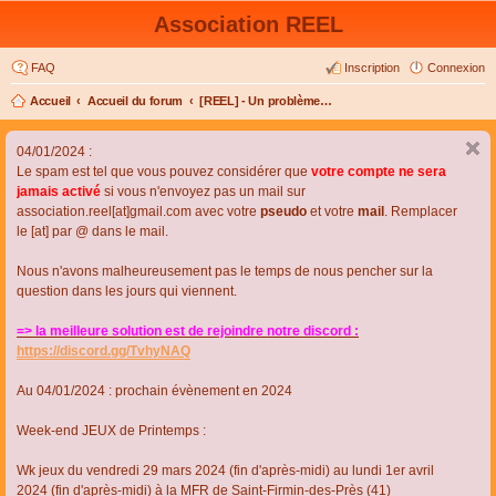
Association REEL
FAQ
Inscription
Connexion
Accueil
Accueil du forum
[REEL] - Un problème de connexion ou d'inscription ?
04/01/2024 :
Le spam est tel que vous pouvez considérer que
votre compte ne sera
jamais activé
si vous n'envoyez pas un mail sur
association.reel[at]gmail.com avec votre
pseudo
et votre
mail
. Remplacer
le [at] par @ dans le mail.
Nous n'avons malheureusement pas le temps de nous pencher sur la
question dans les jours qui viennent.
=> la meilleure solution est de rejoindre notre discord :
https://discord.gg/TvhyNAQ
Au 04/01/2024 : prochain évènement en 2024
Week-end JEUX de Printemps :
Wk jeux du vendredi 29 mars 2024 (fin d'après-midi) au lundi 1er avril
2024 (fin d'après-midi) à la MFR de Saint-Firmin-des-Près (41)