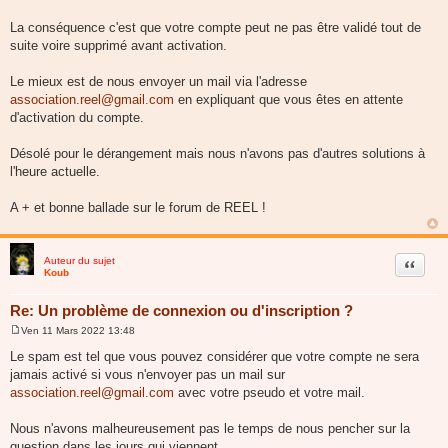
La conséquence c'est que votre compte peut ne pas être validé tout de
suite voire supprimé avant activation.
Le mieux est de nous envoyer un mail via l'adresse
association.reel@gmail.com
en expliquant que vous êtes en attente
d'activation du compte.
Désolé pour le dérangement mais nous n'avons pas d'autres solutions à
l'heure actuelle.
A + et bonne ballade sur le forum de REEL !
Auteur du sujet
Citer
Koub
Re: Un problème de connexion ou d'inscription ?
Ven 11 Mars 2022 13:48
M
e
Le spam est tel que vous pouvez considérer que votre compte ne sera
s
jamais activé si vous n'envoyer pas un mail sur
s
a
association.reel@gmail.com
avec votre pseudo et votre mail.
g
e
Nous n'avons malheureusement pas le temps de nous pencher sur la
question dans les jours qui viennent.