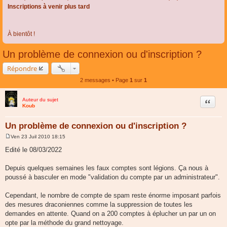
Inscriptions à venir plus tard
À bientôt !
Un problème de connexion ou d'inscription ?
Répondre
2 messages • Page
1
sur
1
Auteur du sujet
Citer
Koub
Un problème de connexion ou d'inscription ?
Ven 23 Juil 2010 18:15
M
e
Edité le 08/03/2022
s
s
a
Depuis quelques semaines les faux comptes sont légions. Ça nous à
g
poussé à basculer en mode "validation du compte par un administrateur".
e
Cependant, le nombre de compte de spam reste énorme imposant parfois
des mesures draconiennes comme la suppression de toutes les
demandes en attente. Quand on a 200 comptes à éplucher un par un on
opte par la méthode du grand nettoyage.