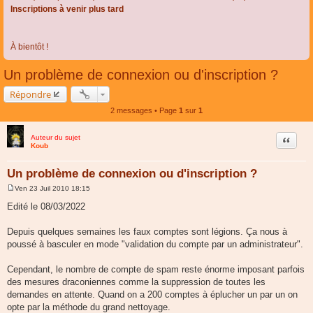
Inscriptions à venir plus tard
À bientôt !
Un problème de connexion ou d'inscription ?
Répondre
2 messages • Page
1
sur
1
Auteur du sujet
Citer
Koub
Un problème de connexion ou d'inscription ?
Ven 23 Juil 2010 18:15
M
e
Edité le 08/03/2022
s
s
a
Depuis quelques semaines les faux comptes sont légions. Ça nous à
g
poussé à basculer en mode "validation du compte par un administrateur".
e
Cependant, le nombre de compte de spam reste énorme imposant parfois
des mesures draconiennes comme la suppression de toutes les
demandes en attente. Quand on a 200 comptes à éplucher un par un on
opte par la méthode du grand nettoyage.