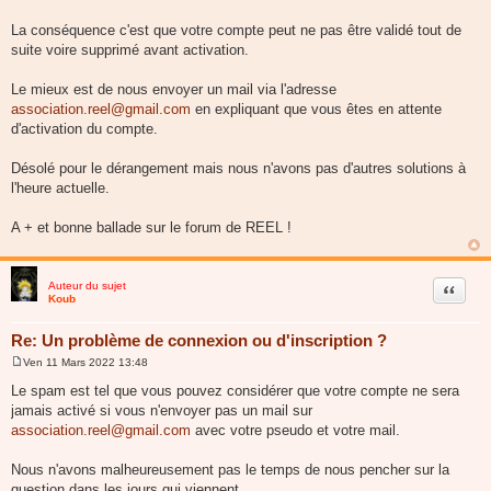
La conséquence c'est que votre compte peut ne pas être validé tout de
suite voire supprimé avant activation.
Le mieux est de nous envoyer un mail via l'adresse
association.reel@gmail.com
en expliquant que vous êtes en attente
d'activation du compte.
Désolé pour le dérangement mais nous n'avons pas d'autres solutions à
l'heure actuelle.
A + et bonne ballade sur le forum de REEL !
Auteur du sujet
Citer
Koub
Re: Un problème de connexion ou d'inscription ?
Ven 11 Mars 2022 13:48
M
e
Le spam est tel que vous pouvez considérer que votre compte ne sera
s
jamais activé si vous n'envoyer pas un mail sur
s
a
association.reel@gmail.com
avec votre pseudo et votre mail.
g
e
Nous n'avons malheureusement pas le temps de nous pencher sur la
question dans les jours qui viennent.