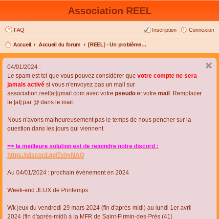
Association REEL
FAQ
Inscription
Connexion
Accueil
Accueil du forum
[REEL] - Un problème de connexion ou d'inscription ?
04/01/2024 :
Le spam est tel que vous pouvez considérer que
votre compte ne sera
jamais activé
si vous n'envoyez pas un mail sur
association.reel[at]gmail.com avec votre
pseudo
et votre
mail
. Remplacer
le [at] par @ dans le mail.
Nous n'avons malheureusement pas le temps de nous pencher sur la
question dans les jours qui viennent.
=> la meilleure solution est de rejoindre notre discord :
https://discord.gg/TvhyNAQ
Au 04/01/2024 : prochain évènement en 2024
Week-end JEUX de Printemps :
Wk jeux du vendredi 29 mars 2024 (fin d'après-midi) au lundi 1er avril
2024 (fin d'après-midi) à la MFR de Saint-Firmin-des-Près (41)