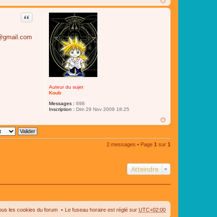
Citer
l@gmail.com
Auteur du sujet
Koub
Messages :
698
Inscription :
Dim 29 Nov 2009 18:25
2 messages • Page
1
sur
1
Atteindre
ous les cookies du forum
Le fuseau horaire est réglé sur
UTC+02:00