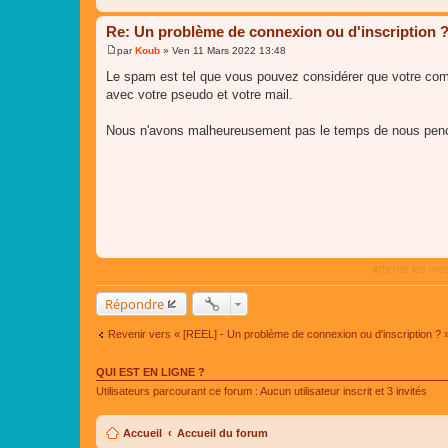
Re: Un problème de connexion ou d'inscription 
par
Koub
»
Ven 11 Mars 2022 13:48
M
e
Le spam est tel que vous pouvez considérer que votre com
s
avec votre pseudo et votre mail.
s
a
g
Nous n'avons malheureusement pas le temps de nous penche
e
Afficher les me
Répondre
Revenir vers « [REEL] - Un problème de connexion ou d'inscription ? 
QUI EST EN LIGNE ?
Utilisateurs parcourant ce forum : Aucun utilisateur inscrit et 3 invités
Accueil
Accueil du forum