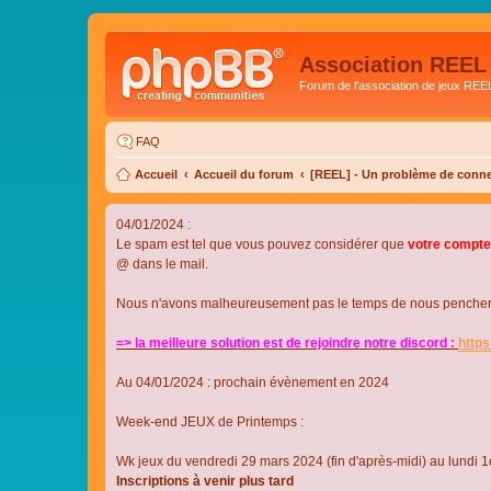
Association REEL
Forum de l'association de jeux REE
FAQ
Accueil
Accueil du forum
[REEL] - Un problème de conne
04/01/2024 :
Le spam est tel que vous pouvez considérer que
votre compte
@ dans le mail.
Nous n'avons malheureusement pas le temps de nous pencher su
=> la meilleure solution est de rejoindre notre discord :
http
Au 04/01/2024 : prochain évènement en 2024
Week-end JEUX de Printemps :
Wk jeux du vendredi 29 mars 2024 (fin d'après-midi) au lundi 1e
Inscriptions à venir plus tard