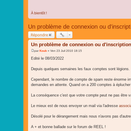
À bientôt !
Un problème de connexion ou d'inscript
Répondre
Un problème de connexion ou d'inscription
par
Koub
»
Ven 23 Juil 2010 18:15
M
e
Edité le 08/03/2022
s
s
a
Depuis quelques semaines les faux comptes sont légions. 
g
e
Cependant, le nombre de compte de spam reste énorme im
demandes en attente. Quand on a 200 comptes à éplucher 
La conséquence c'est que votre compte peut ne pas être val
Le mieux est de nous envoyer un mail via l'adresse
associ
Désolé pour le dérangement mais nous n'avons pas d'autres 
A + et bonne ballade sur le forum de REEL !