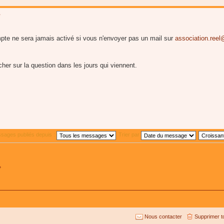
?
pte ne sera jamais activé si vous n'envoyer pas un mail sur
association.ree
r sur la question dans les jours qui viennent.
ssages publiés depuis :
Trier par
»
Nous contacter
Supprimer t