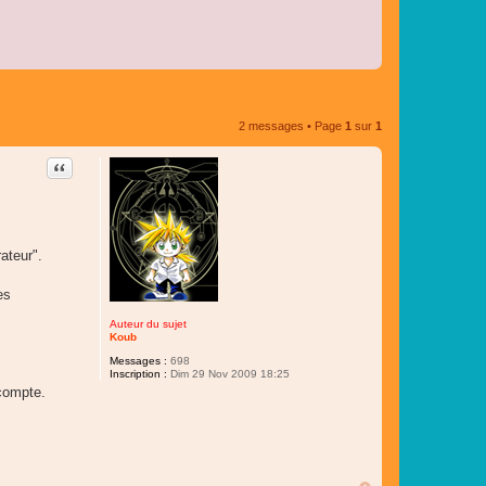
2 messages • Page
1
sur
1
Citer
ateur".
es
Auteur du sujet
Koub
Messages :
698
Inscription :
Dim 29 Nov 2009 18:25
 compte.