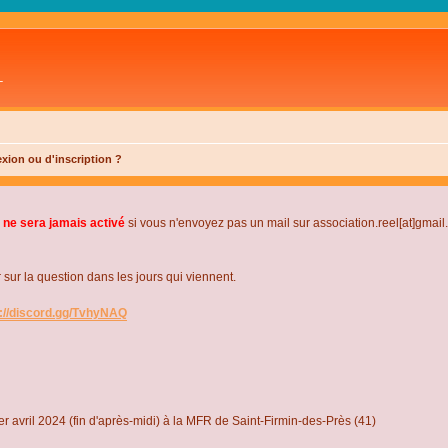
L
xion ou d'inscription ?
 ne sera jamais activé
si vous n'envoyez pas un mail sur association.reel[at]gmai
r la question dans les jours qui viennent.
s://discord.gg/TvhyNAQ
r avril 2024 (fin d'après-midi) à la MFR de Saint-Firmin-des-Près (41)