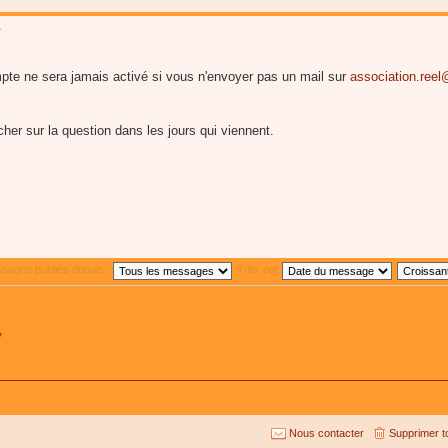
?
pte ne sera jamais activé si vous n'envoyer pas un mail sur
association.ree
r sur la question dans les jours qui viennent.
ssages publiés depuis :
Trier par
»
Nous contacter
Supprimer t