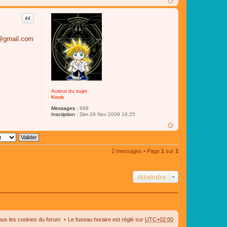
Citer
l@gmail.com
Auteur du sujet
Koub
Messages :
698
Inscription :
Dim 29 Nov 2009 18:25
2 messages • Page
1
sur
1
Atteindre
ous les cookies du forum
Le fuseau horaire est réglé sur
UTC+02:00