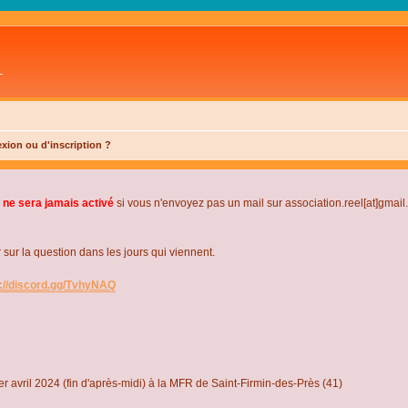
L
xion ou d'inscription ?
 ne sera jamais activé
si vous n'envoyez pas un mail sur association.reel[at]gmai
r la question dans les jours qui viennent.
s://discord.gg/TvhyNAQ
r avril 2024 (fin d'après-midi) à la MFR de Saint-Firmin-des-Près (41)