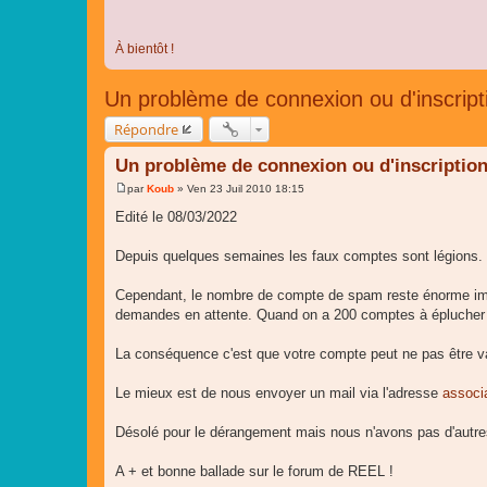
À bientôt !
Un problème de connexion ou d'inscript
Répondre
Un problème de connexion ou d'inscription
par
Koub
»
Ven 23 Juil 2010 18:15
M
e
Edité le 08/03/2022
s
s
a
Depuis quelques semaines les faux comptes sont légions. 
g
e
Cependant, le nombre de compte de spam reste énorme im
demandes en attente. Quand on a 200 comptes à éplucher 
La conséquence c'est que votre compte peut ne pas être val
Le mieux est de nous envoyer un mail via l'adresse
associ
Désolé pour le dérangement mais nous n'avons pas d'autres 
A + et bonne ballade sur le forum de REEL !