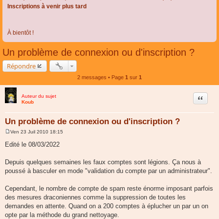
Inscriptions à venir plus tard
À bientôt !
Un problème de connexion ou d'inscription ?
Répondre
2 messages • Page
1
sur
1
Auteur du sujet
Citer
Koub
Un problème de connexion ou d'inscription ?
Ven 23 Juil 2010 18:15
M
e
Edité le 08/03/2022
s
s
a
Depuis quelques semaines les faux comptes sont légions. Ça nous à
g
poussé à basculer en mode "validation du compte par un administrateur".
e
Cependant, le nombre de compte de spam reste énorme imposant parfois
des mesures draconiennes comme la suppression de toutes les
demandes en attente. Quand on a 200 comptes à éplucher un par un on
opte par la méthode du grand nettoyage.