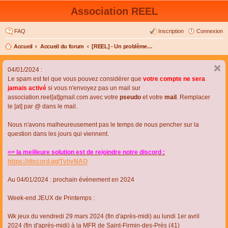
Association REEL
FAQ
Inscription
Connexion
Accueil
Accueil du forum
[REEL] - Un problème de connexion ou d'inscription ?
04/01/2024 :
Le spam est tel que vous pouvez considérer que
votre compte ne sera
jamais activé
si vous n'envoyez pas un mail sur
association.reel[at]gmail.com avec votre
pseudo
et votre
mail
. Remplacer
le [at] par @ dans le mail.
Nous n'avons malheureusement pas le temps de nous pencher sur la
question dans les jours qui viennent.
=> la meilleure solution est de rejoindre notre discord :
https://discord.gg/TvhyNAQ
Au 04/01/2024 : prochain évènement en 2024
Week-end JEUX de Printemps :
Wk jeux du vendredi 29 mars 2024 (fin d'après-midi) au lundi 1er avril
2024 (fin d'après-midi) à la MFR de Saint-Firmin-des-Près (41)