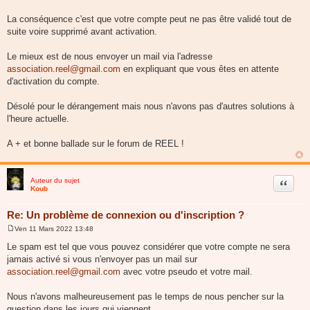
La conséquence c'est que votre compte peut ne pas être validé tout de
suite voire supprimé avant activation.
Le mieux est de nous envoyer un mail via l'adresse
association.reel@gmail.com
en expliquant que vous êtes en attente
d'activation du compte.
Désolé pour le dérangement mais nous n'avons pas d'autres solutions à
l'heure actuelle.
A + et bonne ballade sur le forum de REEL !
Auteur du sujet
Citer
Koub
Re: Un problème de connexion ou d'inscription ?
Ven 11 Mars 2022 13:48
M
e
Le spam est tel que vous pouvez considérer que votre compte ne sera
s
jamais activé si vous n'envoyer pas un mail sur
s
a
association.reel@gmail.com
avec votre pseudo et votre mail.
g
e
Nous n'avons malheureusement pas le temps de nous pencher sur la
question dans les jours qui viennent.