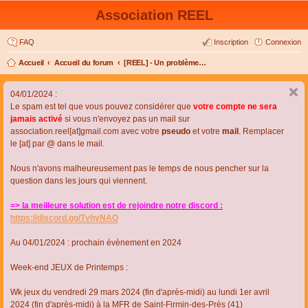
Association REEL
FAQ
Inscription
Connexion
Accueil
Accueil du forum
[REEL] - Un problème de connexion ou d'inscription ?
04/01/2024 :
Le spam est tel que vous pouvez considérer que
votre compte ne sera
jamais activé
si vous n'envoyez pas un mail sur
association.reel[at]gmail.com avec votre
pseudo
et votre
mail
. Remplacer
le [at] par @ dans le mail.
Nous n'avons malheureusement pas le temps de nous pencher sur la
question dans les jours qui viennent.
=> la meilleure solution est de rejoindre notre discord :
https://discord.gg/TvhyNAQ
Au 04/01/2024 : prochain évènement en 2024
Week-end JEUX de Printemps :
Wk jeux du vendredi 29 mars 2024 (fin d'après-midi) au lundi 1er avril
2024 (fin d'après-midi) à la MFR de Saint-Firmin-des-Près (41)