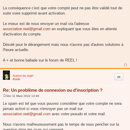
La conséquence c'est que votre compte peut ne pas être validé tout de
suite voire supprimé avant activation.
Le mieux est de nous envoyer un mail via l'adresse
association.reel@gmail.com
en expliquant que vous êtes en attente
d'activation du compte.
Désolé pour le dérangement mais nous n'avons pas d'autres solutions à
l'heure actuelle.
A + et bonne ballade sur le forum de REEL !
Auteur du sujet
Citer
Koub
Re: Un problème de connexion ou d'inscription ?
Ven 11 Mars 2022 13:48
M
e
Le spam est tel que vous pouvez considérer que votre compte ne sera
s
jamais activé si vous n'envoyer pas un mail sur
s
a
association.reel@gmail.com
avec votre pseudo et votre mail.
g
e
Nous n'avons malheureusement pas le temps de nous pencher sur la
question dans les jours qui viennent.