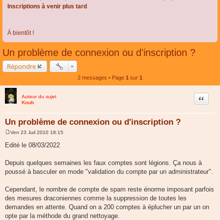
Inscriptions à venir plus tard
À bientôt !
Un problème de connexion ou d'inscription ?
Répondre
2 messages • Page
1
sur
1
Auteur du sujet
Citer
Koub
Un problème de connexion ou d'inscription ?
Ven 23 Juil 2010 18:15
M
e
Edité le 08/03/2022
s
s
a
Depuis quelques semaines les faux comptes sont légions. Ça nous à
g
poussé à basculer en mode "validation du compte par un administrateur".
e
Cependant, le nombre de compte de spam reste énorme imposant parfois
des mesures draconiennes comme la suppression de toutes les
demandes en attente. Quand on a 200 comptes à éplucher un par un on
opte par la méthode du grand nettoyage.