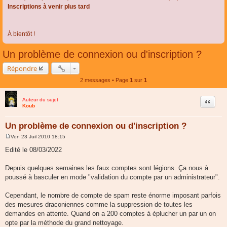
Inscriptions à venir plus tard
À bientôt !
Un problème de connexion ou d'inscription ?
Répondre
2 messages • Page
1
sur
1
Auteur du sujet
Citer
Koub
Un problème de connexion ou d'inscription ?
Ven 23 Juil 2010 18:15
M
e
Edité le 08/03/2022
s
s
a
Depuis quelques semaines les faux comptes sont légions. Ça nous à
g
poussé à basculer en mode "validation du compte par un administrateur".
e
Cependant, le nombre de compte de spam reste énorme imposant parfois
des mesures draconiennes comme la suppression de toutes les
demandes en attente. Quand on a 200 comptes à éplucher un par un on
opte par la méthode du grand nettoyage.