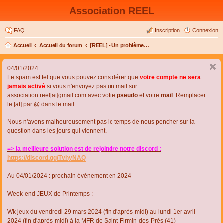
Association REEL
FAQ
Inscription
Connexion
Accueil
Accueil du forum
[REEL] - Un problème de connexion ou d'inscription ?
04/01/2024 :
Le spam est tel que vous pouvez considérer que
votre compte ne sera
jamais activé
si vous n'envoyez pas un mail sur
association.reel[at]gmail.com avec votre
pseudo
et votre
mail
. Remplacer
le [at] par @ dans le mail.
Nous n'avons malheureusement pas le temps de nous pencher sur la
question dans les jours qui viennent.
=> la meilleure solution est de rejoindre notre discord :
https://discord.gg/TvhyNAQ
Au 04/01/2024 : prochain évènement en 2024
Week-end JEUX de Printemps :
Wk jeux du vendredi 29 mars 2024 (fin d'après-midi) au lundi 1er avril
2024 (fin d'après-midi) à la MFR de Saint-Firmin-des-Près (41)