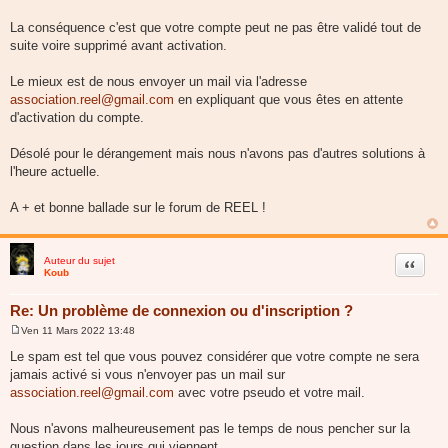
La conséquence c'est que votre compte peut ne pas être validé tout de
suite voire supprimé avant activation.
Le mieux est de nous envoyer un mail via l'adresse
association.reel@gmail.com
en expliquant que vous êtes en attente
d'activation du compte.
Désolé pour le dérangement mais nous n'avons pas d'autres solutions à
l'heure actuelle.
A + et bonne ballade sur le forum de REEL !
Auteur du sujet
Citer
Koub
Re: Un problème de connexion ou d'inscription ?
Ven 11 Mars 2022 13:48
M
e
Le spam est tel que vous pouvez considérer que votre compte ne sera
s
jamais activé si vous n'envoyer pas un mail sur
s
a
association.reel@gmail.com
avec votre pseudo et votre mail.
g
e
Nous n'avons malheureusement pas le temps de nous pencher sur la
question dans les jours qui viennent.