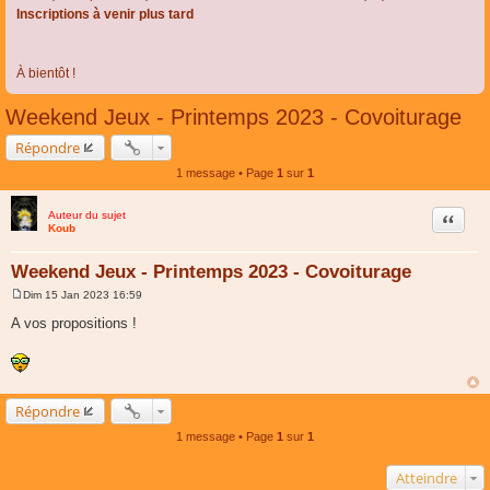
Inscriptions à venir plus tard
À bientôt !
Weekend Jeux - Printemps 2023 - Covoiturage
Répondre
1 message • Page
1
sur
1
Auteur du sujet
Citer
Koub
Weekend Jeux - Printemps 2023 - Covoiturage
Dim 15 Jan 2023 16:59
M
e
A vos propositions !
s
s
a
g
e
Répondre
1 message • Page
1
sur
1
Atteindre