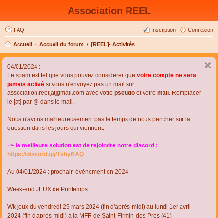
Association REEL
FAQ
Inscription
Connexion
Accueil
Accueil du forum
[REEL]- Activités
04/01/2024 :
Le spam est tel que vous pouvez considérer que
votre compte ne sera
jamais activé
si vous n'envoyez pas un mail sur
association.reel[at]gmail.com avec votre
pseudo
et votre
mail
. Remplacer
le [at] par @ dans le mail.
Nous n'avons malheureusement pas le temps de nous pencher sur la
question dans les jours qui viennent.
=> la meilleure solution est de rejoindre notre discord :
https://discord.gg/TvhyNAQ
Au 04/01/2024 : prochain évènement en 2024
Week-end JEUX de Printemps :
Wk jeux du vendredi 29 mars 2024 (fin d'après-midi) au lundi 1er avril
2024 (fin d'après-midi) à la MFR de Saint-Firmin-des-Près (41)