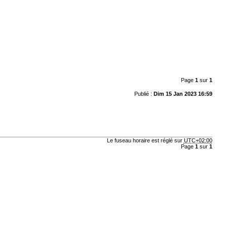
Page
1
sur
1
Publié :
Dim 15 Jan 2023 16:59
Le fuseau horaire est réglé sur
UTC+02:00
Page
1
sur
1