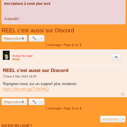
Inscriptions à venir plus tard
À bientôt !
REEL c'est aussi sur Discord
Répondre
1 message • Page
1
sur
1
Auteur du sujet
Citer
Koub
REEL c'est aussi sur Discord
Sam 5 Déc 2020 16:55
M
e
Rejoignez-nous sur un support plus moderne :
s
https://discord.gg/TvhyNAQ
s
a
g
e
Répondre
1 message • Page
1
sur
1
Atteindre
QUI EST EN LIGNE ?