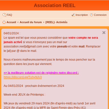
Association REEL
FAQ
Inscription
Connexion
Accueil
Accueil du forum
[REEL]- Activités
04/01/2024 :
Le spam est tel que vous pouvez considérer que
votre compte ne sera
jamais activé
si vous n'envoyez pas un mail sur
association.reel[at]gmail.com avec votre
pseudo
et votre
mail
. Remplacer
le [at] par @ dans le mail.
Nous n'avons malheureusement pas le temps de nous pencher sur la
question dans les jours qui viennent.
=> la meilleure solution est de rejoindre notre discord :
https://discord.gg/TvhyNAQ
Au 04/01/2024 : prochain évènement en 2024
Week-end JEUX de Printemps :
Wk jeux du vendredi 29 mars 2024 (fin d'après-midi) au lundi 1er avril
2024 (fin d'après-midi) à la MFR de Saint-Firmin-des-Près (41)