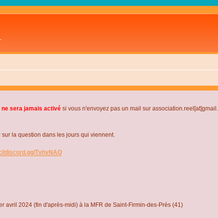
L
 ne sera jamais activé
si vous n'envoyez pas un mail sur association.reel[at]gmai
r la question dans les jours qui viennent.
s://discord.gg/TvhyNAQ
r avril 2024 (fin d'après-midi) à la MFR de Saint-Firmin-des-Près (41)