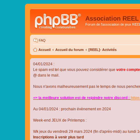
Association REEL
Forum de l'association de jeux REE
FAQ
Accueil
Accueil du forum
[REEL]- Activités
04/01/2024 :
Le spam est tel que vous pouvez considérer que
votre compte
@ dans le mail.
Nous n'avons malheureusement pas le temps de nous pencher su
=> la meilleure solution est de rejoindre notre discord :
http
Au 04/01/2024 : prochain évènement en 2024
Week-end JEUX de Printemps :
Wk jeux du vendredi 29 mars 2024 (fin d'après-midi) au lundi 1e
Inscriptions à venir plus tard