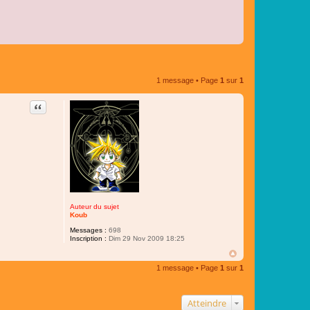
1 message • Page
1
sur
1
Citer
Auteur du sujet
Koub
Messages :
698
Inscription :
Dim 29 Nov 2009 18:25
1 message • Page
1
sur
1
Atteindre