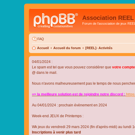
Association REEL
Forum de l'association de jeux REE
FAQ
Accueil
Accueil du forum
[REEL]- Activités
04/01/2024 :
Le spam est tel que vous pouvez considérer que
votre compte
@ dans le mail.
Nous n'avons malheureusement pas le temps de nous pencher su
=> la meilleure solution est de rejoindre notre discord :
http
Au 04/01/2024 : prochain évènement en 2024
Week-end JEUX de Printemps :
Wk jeux du vendredi 29 mars 2024 (fin d'après-midi) au lundi 1e
Inscriptions à venir plus tard