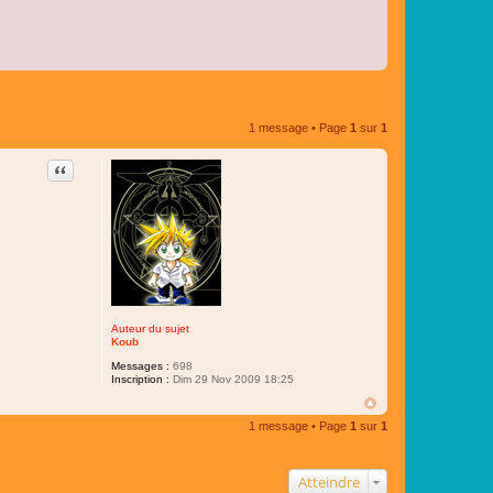
1 message • Page
1
sur
1
Citer
Auteur du sujet
Koub
Messages :
698
Inscription :
Dim 29 Nov 2009 18:25
1 message • Page
1
sur
1
Atteindre