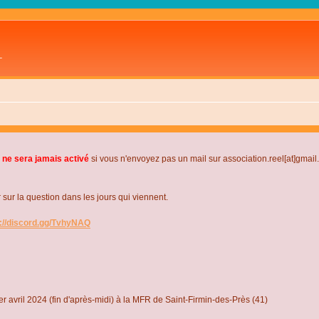
L
 ne sera jamais activé
si vous n'envoyez pas un mail sur association.reel[at]gmai
r la question dans les jours qui viennent.
s://discord.gg/TvhyNAQ
r avril 2024 (fin d'après-midi) à la MFR de Saint-Firmin-des-Près (41)