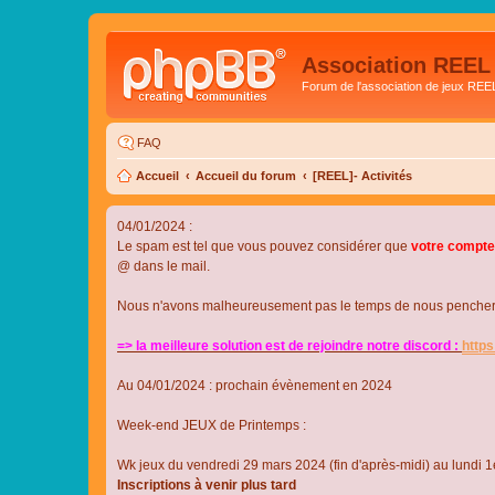
Association REEL
Forum de l'association de jeux REE
FAQ
Accueil
Accueil du forum
[REEL]- Activités
04/01/2024 :
Le spam est tel que vous pouvez considérer que
votre compte
@ dans le mail.
Nous n'avons malheureusement pas le temps de nous pencher su
=> la meilleure solution est de rejoindre notre discord :
http
Au 04/01/2024 : prochain évènement en 2024
Week-end JEUX de Printemps :
Wk jeux du vendredi 29 mars 2024 (fin d'après-midi) au lundi 1e
Inscriptions à venir plus tard