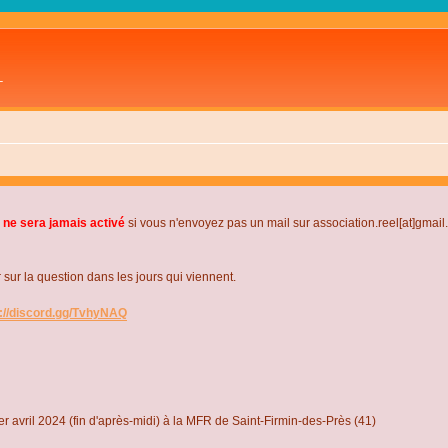
L
 ne sera jamais activé
si vous n'envoyez pas un mail sur association.reel[at]gmai
r la question dans les jours qui viennent.
s://discord.gg/TvhyNAQ
r avril 2024 (fin d'après-midi) à la MFR de Saint-Firmin-des-Près (41)