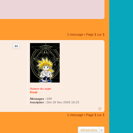
1 message • Page
1
sur
1
Citer
Auteur du sujet
Koub
Messages :
698
Inscription :
Dim 29 Nov 2009 18:25
1 message • Page
1
sur
1
Atteindre