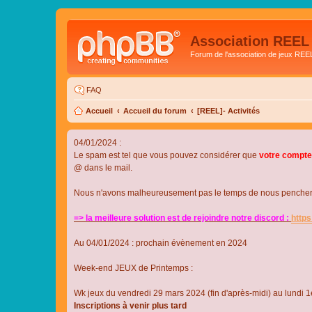
Association REEL
Forum de l'association de jeux REE
FAQ
Accueil
Accueil du forum
[REEL]- Activités
04/01/2024 :
Le spam est tel que vous pouvez considérer que
votre compte
@ dans le mail.
Nous n'avons malheureusement pas le temps de nous pencher su
=> la meilleure solution est de rejoindre notre discord :
http
Au 04/01/2024 : prochain évènement en 2024
Week-end JEUX de Printemps :
Wk jeux du vendredi 29 mars 2024 (fin d'après-midi) au lundi 1e
Inscriptions à venir plus tard