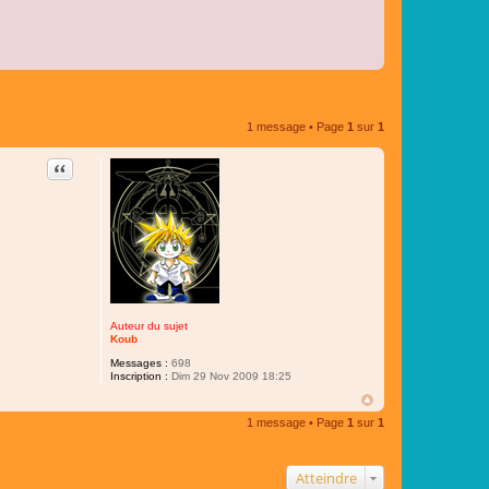
1 message • Page
1
sur
1
Citer
Auteur du sujet
Koub
Messages :
698
Inscription :
Dim 29 Nov 2009 18:25
1 message • Page
1
sur
1
Atteindre