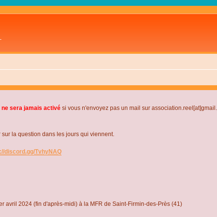
L
 ne sera jamais activé
si vous n'envoyez pas un mail sur association.reel[at]gmai
r la question dans les jours qui viennent.
s://discord.gg/TvhyNAQ
r avril 2024 (fin d'après-midi) à la MFR de Saint-Firmin-des-Près (41)