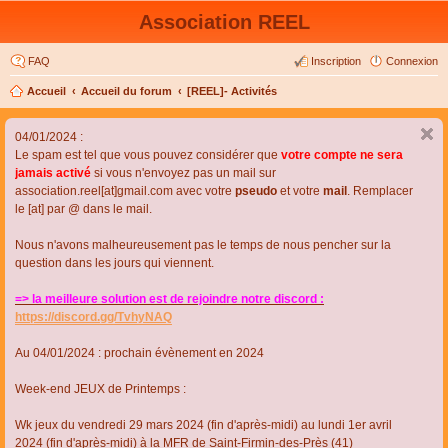
Association REEL
FAQ
Inscription
Connexion
Accueil
Accueil du forum
[REEL]- Activités
04/01/2024 :
Le spam est tel que vous pouvez considérer que
votre compte ne sera
jamais activé
si vous n'envoyez pas un mail sur
association.reel[at]gmail.com avec votre
pseudo
et votre
mail
. Remplacer
le [at] par @ dans le mail.
Nous n'avons malheureusement pas le temps de nous pencher sur la
question dans les jours qui viennent.
=> la meilleure solution est de rejoindre notre discord :
https://discord.gg/TvhyNAQ
Au 04/01/2024 : prochain évènement en 2024
Week-end JEUX de Printemps :
Wk jeux du vendredi 29 mars 2024 (fin d'après-midi) au lundi 1er avril
2024 (fin d'après-midi) à la MFR de Saint-Firmin-des-Près (41)