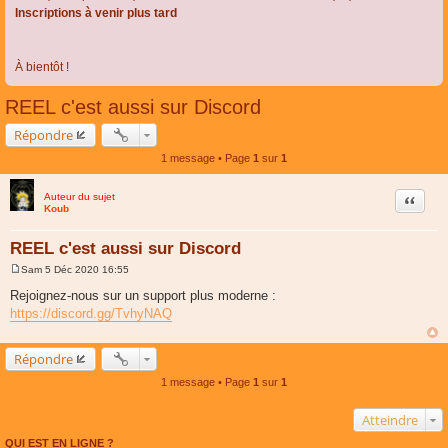
Inscriptions à venir plus tard
À bientôt !
REEL c'est aussi sur Discord
Répondre
1 message • Page
1
sur
1
Auteur du sujet
Citer
Koub
REEL c'est aussi sur Discord
Sam 5 Déc 2020 16:55
M
e
Rejoignez-nous sur un support plus moderne :
s
https://discord.gg/TvhyNAQ
s
a
g
e
Répondre
1 message • Page
1
sur
1
Atteindre
QUI EST EN LIGNE ?