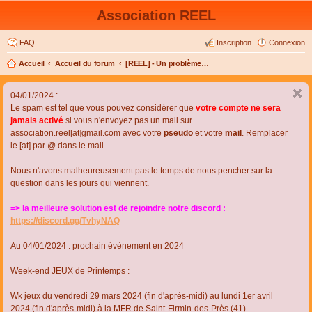
Association REEL
FAQ
Inscription
Connexion
Accueil
Accueil du forum
[REEL] - Un problème de connexion ou d'inscription ?
04/01/2024 :
Le spam est tel que vous pouvez considérer que
votre compte ne sera
jamais activé
si vous n'envoyez pas un mail sur
association.reel[at]gmail.com avec votre
pseudo
et votre
mail
. Remplacer
le [at] par @ dans le mail.
Nous n'avons malheureusement pas le temps de nous pencher sur la
question dans les jours qui viennent.
=> la meilleure solution est de rejoindre notre discord :
https://discord.gg/TvhyNAQ
Au 04/01/2024 : prochain évènement en 2024
Week-end JEUX de Printemps :
Wk jeux du vendredi 29 mars 2024 (fin d'après-midi) au lundi 1er avril
2024 (fin d'après-midi) à la MFR de Saint-Firmin-des-Près (41)