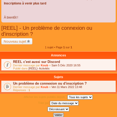
Inscriptions à venir plus tard
À bientôt !
[REEL] - Un problème de connexion ou
d'inscription ?
Nouveau sujet
1 sujet • Page
1
sur
1
Annonces
REEL c'est aussi sur Discord
Dernier message par
Koub
«
Sam 5 Déc 2020 16:55
Publié dans
[REEL]- Activités
Sujets
Un problème de connexion ou d'inscription ?
Dernier message par
Koub
«
Ven 11 Mars 2022 13:48
Réponses :
1
Afficher les sujets publiés depuis :
Trier par