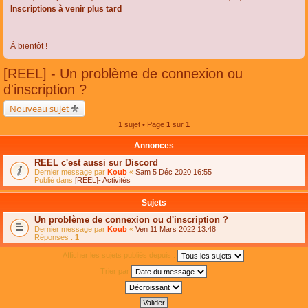
Inscriptions à venir plus tard
À bientôt !
[REEL] - Un problème de connexion ou
d'inscription ?
Nouveau sujet
1 sujet • Page
1
sur
1
Annonces
REEL c'est aussi sur Discord
Dernier message par
Koub
«
Sam 5 Déc 2020 16:55
Publié dans
[REEL]- Activités
Sujets
Un problème de connexion ou d'inscription ?
Dernier message par
Koub
«
Ven 11 Mars 2022 13:48
Réponses :
1
Afficher les sujets publiés depuis :
Trier par