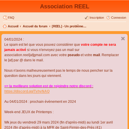
Association REEL
FAQ
Inscription
Connexion
Accueil
Accueil du forum
[REEL] - Un problème de connexion ou d'inscription ?
04/01/2024 :
Le spam est tel que vous pouvez considérer que
votre compte ne sera
jamais activé
si vous n'envoyez pas un mail sur
association.reel[at]gmail.com avec votre
pseudo
et votre
mail
. Remplacer
le [at] par @ dans le mail.
Nous n'avons malheureusement pas le temps de nous pencher sur la
question dans les jours qui viennent.
=> la meilleure solution est de rejoindre notre discord :
https://discord.gg/TvhyNAQ
Au 04/01/2024 : prochain évènement en 2024
Week-end JEUX de Printemps :
Wk jeux du vendredi 29 mars 2024 (fin d'après-midi) au lundi 1er avril
2024 (fin d'après-midi) à la MFR de Saint-Firmin-des-Près (41)