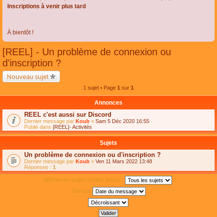
Inscriptions à venir plus tard
À bientôt !
[REEL] - Un problème de connexion ou
d'inscription ?
Nouveau sujet
1 sujet • Page
1
sur
1
Annonces
REEL c'est aussi sur Discord
Dernier message par
Koub
«
Sam 5 Déc 2020 16:55
Publié dans
[REEL]- Activités
Sujets
Un problème de connexion ou d'inscription ?
Dernier message par
Koub
«
Ven 11 Mars 2022 13:48
Réponses :
1
Afficher les sujets publiés depuis :
Trier par