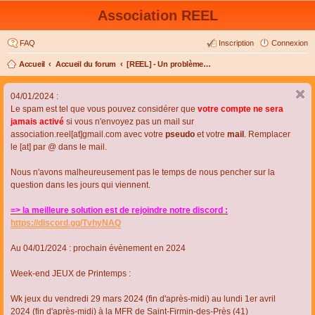
Association REEL
FAQ
Inscription
Connexion
Accueil
Accueil du forum
[REEL] - Un problème de connexion ou d'inscription ?
04/01/2024 :
Le spam est tel que vous pouvez considérer que
votre compte ne sera
jamais activé
si vous n'envoyez pas un mail sur
association.reel[at]gmail.com avec votre
pseudo
et votre
mail
. Remplacer
le [at] par @ dans le mail.
Nous n'avons malheureusement pas le temps de nous pencher sur la
question dans les jours qui viennent.
=> la meilleure solution est de rejoindre notre discord :
https://discord.gg/TvhyNAQ
Au 04/01/2024 : prochain évènement en 2024
Week-end JEUX de Printemps :
Wk jeux du vendredi 29 mars 2024 (fin d'après-midi) au lundi 1er avril
2024 (fin d'après-midi) à la MFR de Saint-Firmin-des-Près (41)