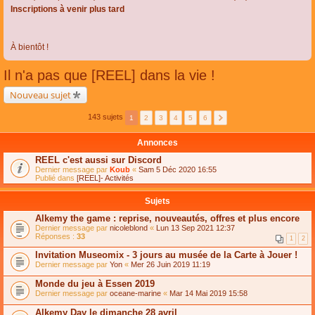
Inscriptions à venir plus tard
À bientôt !
Il n'a pas que [REEL] dans la vie !
Nouveau sujet
143 sujets
1
2
3
4
5
6
Annonces
REEL c'est aussi sur Discord
Dernier message par
Koub
«
Sam 5 Déc 2020 16:55
Publié dans
[REEL]- Activités
Sujets
Alkemy the game : reprise, nouveautés, offres et plus encore
Dernier message par
nicoleblond
«
Lun 13 Sep 2021 12:37
Réponses :
33
1
2
Invitation Museomix - 3 jours au musée de la Carte à Jouer !
Dernier message par
Yon
«
Mer 26 Juin 2019 11:19
Monde du jeu à Essen 2019
Dernier message par
oceane-marine
«
Mar 14 Mai 2019 15:58
Alkemy Day le dimanche 28 avril