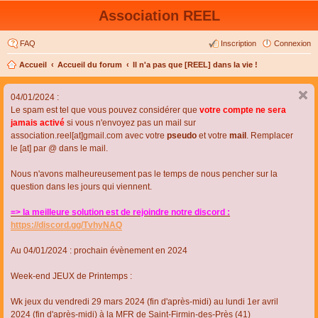
Association REEL
FAQ
Inscription
Connexion
Accueil
Accueil du forum
Il n'a pas que [REEL] dans la vie !
04/01/2024 :
Le spam est tel que vous pouvez considérer que
votre compte ne sera
jamais activé
si vous n'envoyez pas un mail sur
association.reel[at]gmail.com avec votre
pseudo
et votre
mail
. Remplacer
le [at] par @ dans le mail.
Nous n'avons malheureusement pas le temps de nous pencher sur la
question dans les jours qui viennent.
=> la meilleure solution est de rejoindre notre discord :
https://discord.gg/TvhyNAQ
Au 04/01/2024 : prochain évènement en 2024
Week-end JEUX de Printemps :
Wk jeux du vendredi 29 mars 2024 (fin d'après-midi) au lundi 1er avril
2024 (fin d'après-midi) à la MFR de Saint-Firmin-des-Près (41)