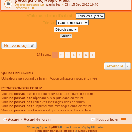
[78/Gargenville] Meeple Arena
Dernier message par
warriorban
«
Dim 15 Sep 2013 19:48
Réponses :
8
Afficher les sujets publiés depuis :
Trier par
Nouveau sujet
143 sujets
1
2
3
4
5
6
Atteindre
QUI EST EN LIGNE ?
Utilisateurs parcourant ce forum : Aucun utilisateur inscrit et 1 invité
PERMISSIONS DU FORUM
Vous
ne pouvez pas
publier de nouveaux sujets dans ce forum
Vous
ne pouvez pas
répondre aux sujets dans ce forum
Vous
ne pouvez pas
éditer vos messages dans ce forum
Vous
ne pouvez pas
supprimer vos messages dans ce forum
Vous
ne pouvez pas
transférer de pièces jointes dans ce forum
Accueil
Accueil du forum
Nous contacter
Développé par
phpBB
® Forum Software © phpBB Limited
Traduction française officielle
©
Maël Soucaze