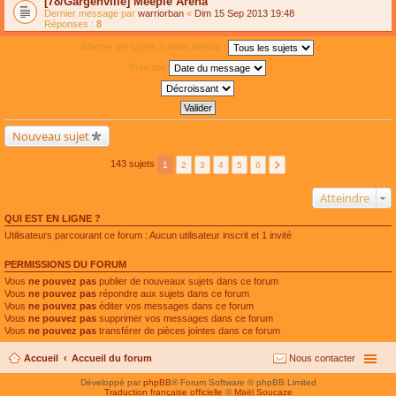
[78/Gargenville] Meeple Arena
Dernier message par
warriorban
«
Dim 15 Sep 2013 19:48
Réponses :
8
Afficher les sujets publiés depuis :
Trier par
Nouveau sujet
143 sujets
1
2
3
4
5
6
Atteindre
QUI EST EN LIGNE ?
Utilisateurs parcourant ce forum : Aucun utilisateur inscrit et 1 invité
PERMISSIONS DU FORUM
Vous
ne pouvez pas
publier de nouveaux sujets dans ce forum
Vous
ne pouvez pas
répondre aux sujets dans ce forum
Vous
ne pouvez pas
éditer vos messages dans ce forum
Vous
ne pouvez pas
supprimer vos messages dans ce forum
Vous
ne pouvez pas
transférer de pièces jointes dans ce forum
Accueil
Accueil du forum
Nous contacter
Développé par
phpBB
® Forum Software © phpBB Limited
Traduction française officielle
©
Maël Soucaze