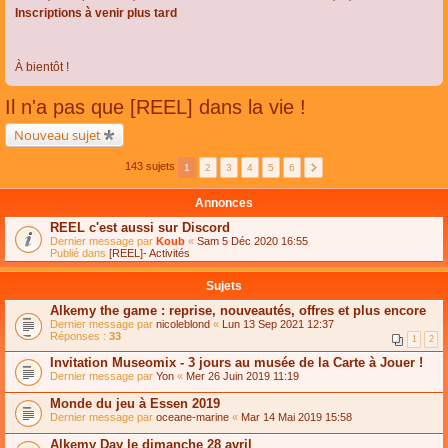
Inscriptions à venir plus tard
À bientôt !
Il n'a pas que [REEL] dans la vie !
Nouveau sujet
143 sujets
1
2
3
4
5
6
Annonces
REEL c'est aussi sur Discord
Dernier message par
Koub
«
Sam 5 Déc 2020 16:55
Publié dans
[REEL]- Activités
Sujets
Alkemy the game : reprise, nouveautés, offres et plus encore
Dernier message par
nicoleblond
«
Lun 13 Sep 2021 12:37
Réponses :
33
1
2
Invitation Museomix - 3 jours au musée de la Carte à Jouer !
Dernier message par
Yon
«
Mer 26 Juin 2019 11:19
Monde du jeu à Essen 2019
Dernier message par
oceane-marine
«
Mar 14 Mai 2019 15:58
Alkemy Day le dimanche 28 avril