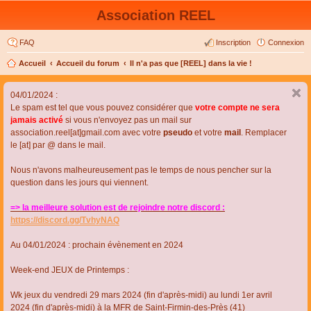
Association REEL
FAQ
Inscription
Connexion
Accueil
Accueil du forum
Il n'a pas que [REEL] dans la vie !
04/01/2024 :
Le spam est tel que vous pouvez considérer que
votre compte ne sera
jamais activé
si vous n'envoyez pas un mail sur
association.reel[at]gmail.com avec votre
pseudo
et votre
mail
. Remplacer
le [at] par @ dans le mail.
Nous n'avons malheureusement pas le temps de nous pencher sur la
question dans les jours qui viennent.
=> la meilleure solution est de rejoindre notre discord :
https://discord.gg/TvhyNAQ
Au 04/01/2024 : prochain évènement en 2024
Week-end JEUX de Printemps :
Wk jeux du vendredi 29 mars 2024 (fin d'après-midi) au lundi 1er avril
2024 (fin d'après-midi) à la MFR de Saint-Firmin-des-Près (41)