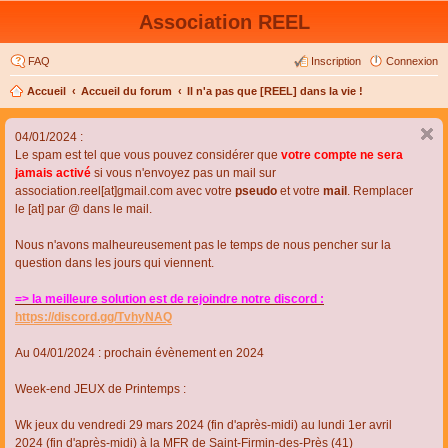
Association REEL
FAQ
Inscription
Connexion
Accueil
Accueil du forum
Il n'a pas que [REEL] dans la vie !
04/01/2024 :
Le spam est tel que vous pouvez considérer que
votre compte ne sera
jamais activé
si vous n'envoyez pas un mail sur
association.reel[at]gmail.com avec votre
pseudo
et votre
mail
. Remplacer
le [at] par @ dans le mail.
Nous n'avons malheureusement pas le temps de nous pencher sur la
question dans les jours qui viennent.
=> la meilleure solution est de rejoindre notre discord :
https://discord.gg/TvhyNAQ
Au 04/01/2024 : prochain évènement en 2024
Week-end JEUX de Printemps :
Wk jeux du vendredi 29 mars 2024 (fin d'après-midi) au lundi 1er avril
2024 (fin d'après-midi) à la MFR de Saint-Firmin-des-Près (41)