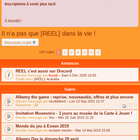
Inscriptions à venir plus tard
À bientôt !
Il n'a pas que [REEL] dans la vie !
Nouveau sujet
143 sujets
1
2
3
4
5
6
Annonces
REEL c'est aussi sur Discord
Dernier message par
Koub
«
Sam 5 Déc 2020 16:55
Publié dans
[REEL]- Activités
Sujets
Alkemy the game : reprise, nouveautés, offres et plus encore
Dernier message par
nicoleblond
«
Lun 13 Sep 2021 12:37
Réponses :
33
1
2
Invitation Museomix - 3 jours au musée de la Carte à Jouer !
Dernier message par
Yon
«
Mer 26 Juin 2019 11:19
Monde du jeu à Essen 2019
Dernier message par
oceane-marine
«
Mar 14 Mai 2019 15:58
Alkemy Day le dimanche 28 avril