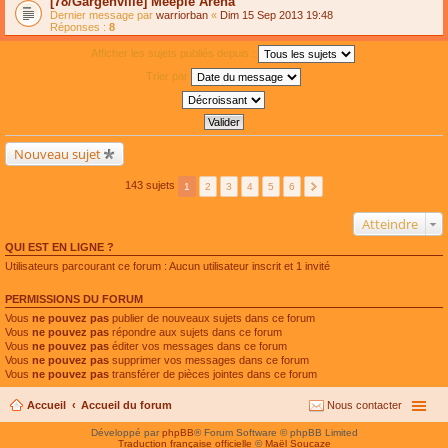
[78/Gargenville] Meeple Arena
Dernier message par
warriorban
«
Dim 15 Sep 2013 19:48
Réponses :
8
Afficher les sujets publiés depuis :
Trier par
Nouveau sujet
143 sujets
1
2
3
4
5
6
Atteindre
QUI EST EN LIGNE ?
Utilisateurs parcourant ce forum : Aucun utilisateur inscrit et 1 invité
PERMISSIONS DU FORUM
Vous
ne pouvez pas
publier de nouveaux sujets dans ce forum
Vous
ne pouvez pas
répondre aux sujets dans ce forum
Vous
ne pouvez pas
éditer vos messages dans ce forum
Vous
ne pouvez pas
supprimer vos messages dans ce forum
Vous
ne pouvez pas
transférer de pièces jointes dans ce forum
Accueil
Accueil du forum
Nous contacter
Développé par
phpBB
® Forum Software © phpBB Limited
Traduction française officielle
©
Maël Soucaze