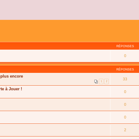
RÉPONSES
0
RÉPONSES
 plus encore
33
1
2
te à Jouer !
0
0
0
2