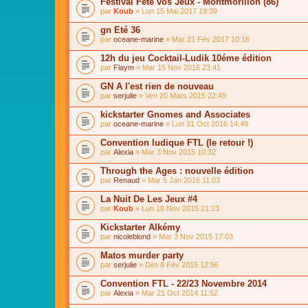
Festival Fête vos Jeux - Montmorillon (86)
par
Koub
» Lun 15 Mai 2017 19:39
gn Eté 36
par
oceane-marine
» Mar 21 Fév 2017 10:18
12h du jeu Cocktail-Ludik 10éme édition
par
Flaym
» Mar 15 Nov 2016 23:41
GN A l'est rien de nouveau
par
serjulie
» Ven 20 Mars 2015 22:49
kickstarter Gnomes and Associates
par
oceane-marine
» Lun 31 Oct 2016 14:49
Convention ludique FTL (le retour !)
par
Alexia
» Mar 3 Nov 2015 10:32
Through the Ages : nouvelle édition
par
Renaud
» Mar 5 Jan 2016 11:03
La Nuit De Les Jeux #4
par
Koub
» Lun 16 Nov 2015 21:23
Kickstarter Alkémy
par
nicoleblond
» Mar 3 Nov 2015 17:03
Matos murder party
par
serjulie
» Dim 8 Fév 2015 12:56
Convention FTL - 22/23 Novembre 2014
par
Alexia
» Mar 21 Oct 2014 11:52