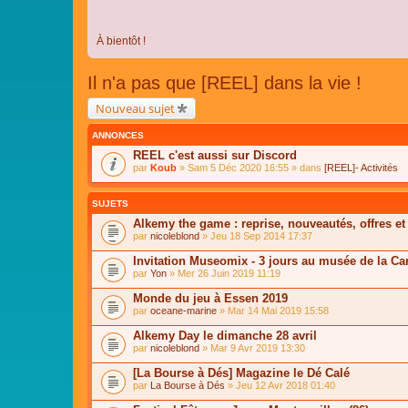
À bientôt !
Il n'a pas que [REEL] dans la vie !
Nouveau sujet
ANNONCES
REEL c'est aussi sur Discord
par
Koub
» Sam 5 Déc 2020 16:55 » dans
[REEL]- Activités
SUJETS
Alkemy the game : reprise, nouveautés, offres et
par
nicoleblond
» Jeu 18 Sep 2014 17:37
Invitation Museomix - 3 jours au musée de la Car
par
Yon
» Mer 26 Juin 2019 11:19
Monde du jeu à Essen 2019
par
oceane-marine
» Mar 14 Mai 2019 15:58
Alkemy Day le dimanche 28 avril
par
nicoleblond
» Mar 9 Avr 2019 13:30
[La Bourse à Dés] Magazine le Dé Calé
par
La Bourse à Dés
» Jeu 12 Avr 2018 01:40