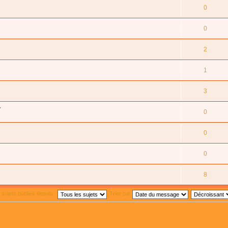
0
0
2
1
3
4
0
0
0
8
s sujets publiés depuis :
Trier par