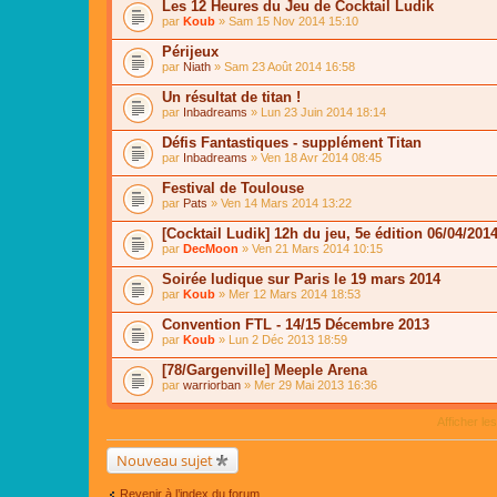
Les 12 Heures du Jeu de Cocktail Ludik
par
Koub
» Sam 15 Nov 2014 15:10
Périjeux
par
Niath
» Sam 23 Août 2014 16:58
Un résultat de titan !
par
Inbadreams
» Lun 23 Juin 2014 18:14
Défis Fantastiques - supplément Titan
par
Inbadreams
» Ven 18 Avr 2014 08:45
Festival de Toulouse
par
Pats
» Ven 14 Mars 2014 13:22
[Cocktail Ludik] 12h du jeu, 5e édition 06/04/201
par
DecMoon
» Ven 21 Mars 2014 10:15
Soirée ludique sur Paris le 19 mars 2014
par
Koub
» Mer 12 Mars 2014 18:53
Convention FTL - 14/15 Décembre 2013
par
Koub
» Lun 2 Déc 2013 18:59
[78/Gargenville] Meeple Arena
par
warriorban
» Mer 29 Mai 2013 16:36
Afficher le
Nouveau sujet
Revenir à l’index du forum