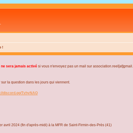
L
e !
 ne sera jamais activé
si vous n'envoyez pas un mail sur association.reel[at]gmai
r la question dans les jours qui viennent.
s://discord.gg/TvhyNAQ
r avril 2024 (fin d'après-midi) à la MFR de Saint-Firmin-des-Près (41)