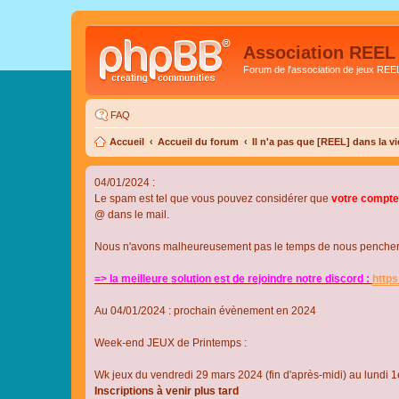
Association REEL
Forum de l'association de jeux REE
FAQ
Accueil
Accueil du forum
Il n'a pas que [REEL] dans la vi
04/01/2024 :
Le spam est tel que vous pouvez considérer que
votre compte
@ dans le mail.
Nous n'avons malheureusement pas le temps de nous pencher su
=> la meilleure solution est de rejoindre notre discord :
http
Au 04/01/2024 : prochain évènement en 2024
Week-end JEUX de Printemps :
Wk jeux du vendredi 29 mars 2024 (fin d'après-midi) au lundi 1e
Inscriptions à venir plus tard