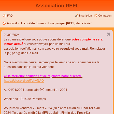
Association REEL
FAQ
Inscription
Connexion
Accueil
Accueil du forum
Il n'a pas que [REEL] dans la vie !
04/01/2024 :
Le spam est tel que vous pouvez considérer que
votre compte ne sera
jamais activé
si vous n'envoyez pas un mail sur
association.reel[at]gmail.com avec votre
pseudo
et votre
mail
. Remplacer
le [at] par @ dans le mail.
Nous n'avons malheureusement pas le temps de nous pencher sur la
question dans les jours qui viennent.
=> la meilleure solution est de rejoindre notre discord :
https://discord.gg/TvhyNAQ
Au 04/01/2024 : prochain évènement en 2024
Week-end JEUX de Printemps :
Wk jeux du vendredi 29 mars 2024 (fin d'après-midi) au lundi 1er avril
2024 (fin d'après-midi) à la MFR de Saint-Firmin-des-Près (41)