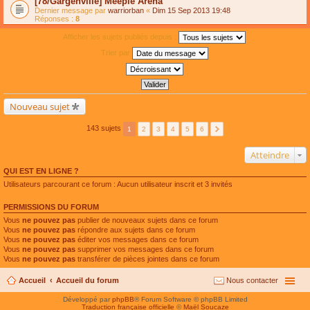
[78/Gargenville] Meeple Arena
Dernier message par
warriorban
«
Dim 15 Sep 2013 19:48
Réponses :
8
Afficher les sujets publiés depuis :
Trier par
Nouveau sujet
143 sujets
1
2
3
4
5
6
Atteindre
QUI EST EN LIGNE ?
Utilisateurs parcourant ce forum : Aucun utilisateur inscrit et 3 invités
PERMISSIONS DU FORUM
Vous
ne pouvez pas
publier de nouveaux sujets dans ce forum
Vous
ne pouvez pas
répondre aux sujets dans ce forum
Vous
ne pouvez pas
éditer vos messages dans ce forum
Vous
ne pouvez pas
supprimer vos messages dans ce forum
Vous
ne pouvez pas
transférer de pièces jointes dans ce forum
Accueil
Accueil du forum
Nous contacter
Développé par
phpBB
® Forum Software © phpBB Limited
Traduction française officielle
©
Maël Soucaze