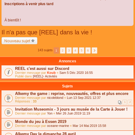
Inscriptions à venir plus tard
À bientôt !
Il n'a pas que [REEL] dans la vie !
Nouveau sujet
143 sujets
1
2
3
4
5
6
Annonces
REEL c'est aussi sur Discord
Dernier message par
Koub
«
Sam 5 Déc 2020 16:55
Publié dans
[REEL]- Activités
Sujets
Alkemy the game : reprise, nouveautés, offres et plus encore
Dernier message par
nicoleblond
«
Lun 13 Sep 2021 12:37
Réponses :
33
1
2
Invitation Museomix - 3 jours au musée de la Carte à Jouer !
Dernier message par
Yon
«
Mer 26 Juin 2019 11:19
Monde du jeu à Essen 2019
Dernier message par
oceane-marine
«
Mar 14 Mai 2019 15:58
Alkemy Day le dimanche 28 avril