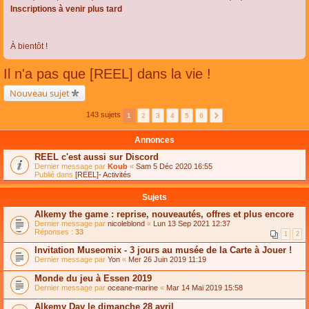
Inscriptions à venir plus tard
À bientôt !
Il n'a pas que [REEL] dans la vie !
Nouveau sujet
143 sujets
1
2
3
4
5
6
Annonces
REEL c'est aussi sur Discord
Dernier message par
Koub
«
Sam 5 Déc 2020 16:55
Publié dans
[REEL]- Activités
Sujets
Alkemy the game : reprise, nouveautés, offres et plus encore
Dernier message par
nicoleblond
«
Lun 13 Sep 2021 12:37
Réponses :
33
1
2
Invitation Museomix - 3 jours au musée de la Carte à Jouer !
Dernier message par
Yon
«
Mer 26 Juin 2019 11:19
Monde du jeu à Essen 2019
Dernier message par
oceane-marine
«
Mar 14 Mai 2019 15:58
Alkemy Day le dimanche 28 avril