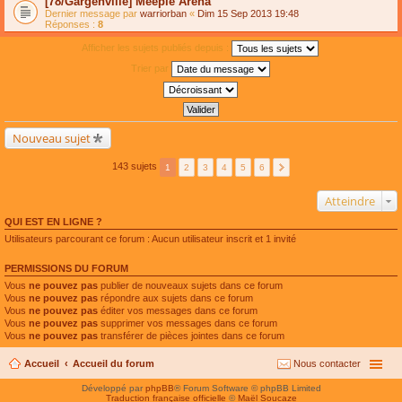
[78/Gargenville] Meeple Arena
Dernier message par
warriorban
«
Dim 15 Sep 2013 19:48
Réponses :
8
Afficher les sujets publiés depuis :
Trier par
Nouveau sujet
143 sujets
1
2
3
4
5
6
Atteindre
QUI EST EN LIGNE ?
Utilisateurs parcourant ce forum : Aucun utilisateur inscrit et 1 invité
PERMISSIONS DU FORUM
Vous
ne pouvez pas
publier de nouveaux sujets dans ce forum
Vous
ne pouvez pas
répondre aux sujets dans ce forum
Vous
ne pouvez pas
éditer vos messages dans ce forum
Vous
ne pouvez pas
supprimer vos messages dans ce forum
Vous
ne pouvez pas
transférer de pièces jointes dans ce forum
Accueil
Accueil du forum
Nous contacter
Développé par
phpBB
® Forum Software © phpBB Limited
Traduction française officielle
©
Maël Soucaze