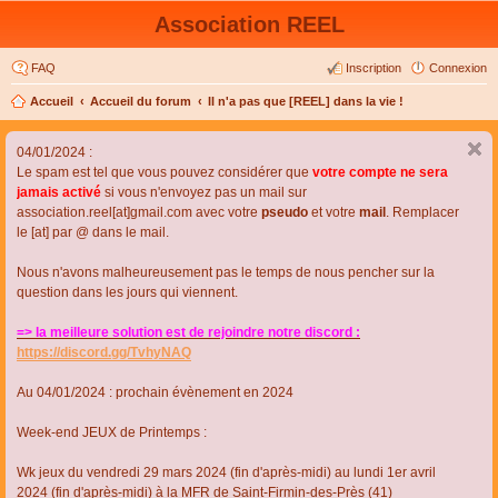
Association REEL
FAQ
Inscription
Connexion
Accueil
Accueil du forum
Il n'a pas que [REEL] dans la vie !
04/01/2024 :
Le spam est tel que vous pouvez considérer que
votre compte ne sera
jamais activé
si vous n'envoyez pas un mail sur
association.reel[at]gmail.com avec votre
pseudo
et votre
mail
. Remplacer
le [at] par @ dans le mail.
Nous n'avons malheureusement pas le temps de nous pencher sur la
question dans les jours qui viennent.
=> la meilleure solution est de rejoindre notre discord :
https://discord.gg/TvhyNAQ
Au 04/01/2024 : prochain évènement en 2024
Week-end JEUX de Printemps :
Wk jeux du vendredi 29 mars 2024 (fin d'après-midi) au lundi 1er avril
2024 (fin d'après-midi) à la MFR de Saint-Firmin-des-Près (41)