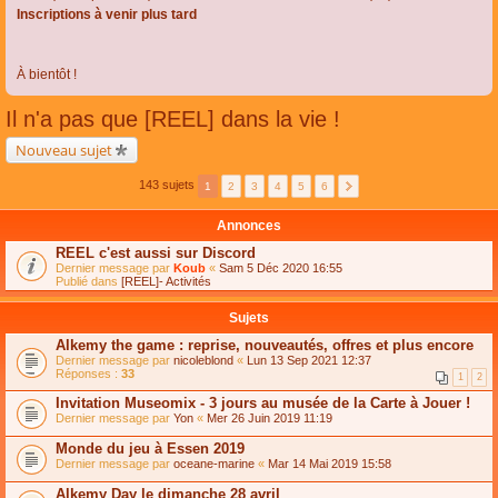
Inscriptions à venir plus tard
À bientôt !
Il n'a pas que [REEL] dans la vie !
Nouveau sujet
143 sujets
1
2
3
4
5
6
Annonces
REEL c'est aussi sur Discord
Dernier message par
Koub
«
Sam 5 Déc 2020 16:55
Publié dans
[REEL]- Activités
Sujets
Alkemy the game : reprise, nouveautés, offres et plus encore
Dernier message par
nicoleblond
«
Lun 13 Sep 2021 12:37
Réponses :
33
1
2
Invitation Museomix - 3 jours au musée de la Carte à Jouer !
Dernier message par
Yon
«
Mer 26 Juin 2019 11:19
Monde du jeu à Essen 2019
Dernier message par
oceane-marine
«
Mar 14 Mai 2019 15:58
Alkemy Day le dimanche 28 avril