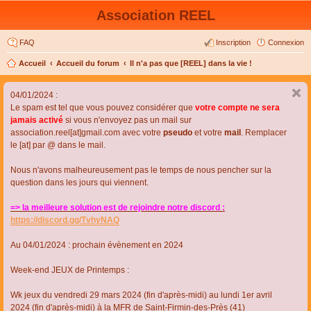
Association REEL
FAQ
Inscription
Connexion
Accueil
Accueil du forum
Il n'a pas que [REEL] dans la vie !
04/01/2024 :
Le spam est tel que vous pouvez considérer que
votre compte ne sera
jamais activé
si vous n'envoyez pas un mail sur
association.reel[at]gmail.com avec votre
pseudo
et votre
mail
. Remplacer
le [at] par @ dans le mail.
Nous n'avons malheureusement pas le temps de nous pencher sur la
question dans les jours qui viennent.
=> la meilleure solution est de rejoindre notre discord :
https://discord.gg/TvhyNAQ
Au 04/01/2024 : prochain évènement en 2024
Week-end JEUX de Printemps :
Wk jeux du vendredi 29 mars 2024 (fin d'après-midi) au lundi 1er avril
2024 (fin d'après-midi) à la MFR de Saint-Firmin-des-Près (41)