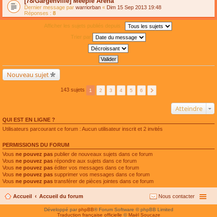
[78/Gargenville] Meeple Arena
Dernier message par
warriorban
«
Dim 15 Sep 2013 19:48
Réponses :
8
Afficher les sujets publiés depuis :
Trier par
Nouveau sujet
143 sujets
1
2
3
4
5
6
Atteindre
QUI EST EN LIGNE ?
Utilisateurs parcourant ce forum : Aucun utilisateur inscrit et 2 invités
PERMISSIONS DU FORUM
Vous
ne pouvez pas
publier de nouveaux sujets dans ce forum
Vous
ne pouvez pas
répondre aux sujets dans ce forum
Vous
ne pouvez pas
éditer vos messages dans ce forum
Vous
ne pouvez pas
supprimer vos messages dans ce forum
Vous
ne pouvez pas
transférer de pièces jointes dans ce forum
Accueil
Accueil du forum
Nous contacter
Développé par
phpBB
® Forum Software © phpBB Limited
Traduction française officielle
©
Maël Soucaze