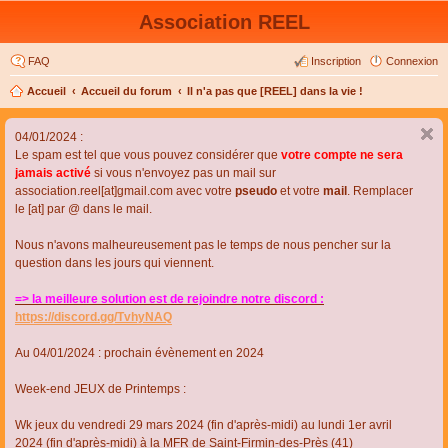
Association REEL
FAQ
Inscription
Connexion
Accueil
Accueil du forum
Il n'a pas que [REEL] dans la vie !
04/01/2024 :
Le spam est tel que vous pouvez considérer que
votre compte ne sera
jamais activé
si vous n'envoyez pas un mail sur
association.reel[at]gmail.com avec votre
pseudo
et votre
mail
. Remplacer
le [at] par @ dans le mail.
Nous n'avons malheureusement pas le temps de nous pencher sur la
question dans les jours qui viennent.
=> la meilleure solution est de rejoindre notre discord :
https://discord.gg/TvhyNAQ
Au 04/01/2024 : prochain évènement en 2024
Week-end JEUX de Printemps :
Wk jeux du vendredi 29 mars 2024 (fin d'après-midi) au lundi 1er avril
2024 (fin d'après-midi) à la MFR de Saint-Firmin-des-Près (41)