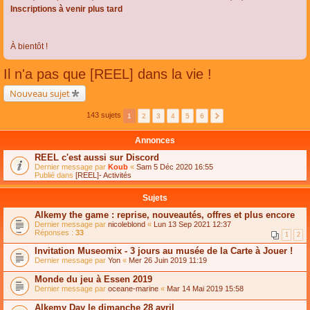
Inscriptions à venir plus tard
À bientôt !
Il n'a pas que [REEL] dans la vie !
Nouveau sujet
143 sujets
1
2
3
4
5
6
Annonces
REEL c'est aussi sur Discord
Dernier message par
Koub
«
Sam 5 Déc 2020 16:55
Publié dans
[REEL]- Activités
Sujets
Alkemy the game : reprise, nouveautés, offres et plus encore
Dernier message par
nicoleblond
«
Lun 13 Sep 2021 12:37
Réponses :
33
1
2
Invitation Museomix - 3 jours au musée de la Carte à Jouer !
Dernier message par
Yon
«
Mer 26 Juin 2019 11:19
Monde du jeu à Essen 2019
Dernier message par
oceane-marine
«
Mar 14 Mai 2019 15:58
Alkemy Day le dimanche 28 avril