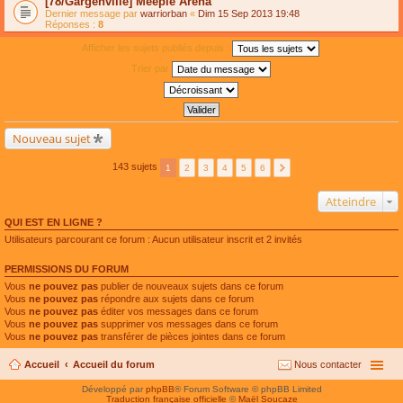
[78/Gargenville] Meeple Arena
Dernier message par
warriorban
«
Dim 15 Sep 2013 19:48
Réponses :
8
Afficher les sujets publiés depuis :
Trier par
Nouveau sujet
143 sujets
1
2
3
4
5
6
Atteindre
QUI EST EN LIGNE ?
Utilisateurs parcourant ce forum : Aucun utilisateur inscrit et 2 invités
PERMISSIONS DU FORUM
Vous
ne pouvez pas
publier de nouveaux sujets dans ce forum
Vous
ne pouvez pas
répondre aux sujets dans ce forum
Vous
ne pouvez pas
éditer vos messages dans ce forum
Vous
ne pouvez pas
supprimer vos messages dans ce forum
Vous
ne pouvez pas
transférer de pièces jointes dans ce forum
Accueil
Accueil du forum
Nous contacter
Développé par
phpBB
® Forum Software © phpBB Limited
Traduction française officielle
©
Maël Soucaze