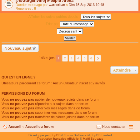
[78/Gargenville] Meeple Arena
Dernier message par
warriorban
«
Dim 15 Sep 2013 19:48
Réponses :
8
Afficher les sujets publiés depuis :
Trier par
Nouveau sujet
143 sujets
1
2
3
4
5
6
Atteindre
QUI EST EN LIGNE ?
Utilisateurs parcourant ce forum : Aucun utilisateur inscrit et 2 invités
PERMISSIONS DU FORUM
Vous
ne pouvez pas
publier de nouveaux sujets dans ce forum
Vous
ne pouvez pas
répondre aux sujets dans ce forum
Vous
ne pouvez pas
éditer vos messages dans ce forum
Vous
ne pouvez pas
supprimer vos messages dans ce forum
Vous
ne pouvez pas
transférer de pièces jointes dans ce forum
Accueil
Accueil du forum
Nous contacter
Développé par
phpBB
® Forum Software © phpBB Limited
Traduction française officielle
©
Maël Soucaze