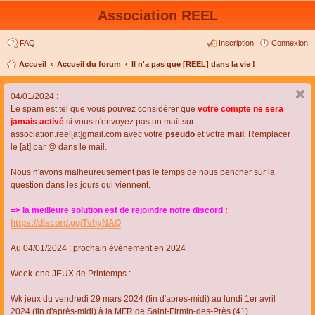
Association REEL
FAQ
Inscription
Connexion
Accueil
Accueil du forum
Il n'a pas que [REEL] dans la vie !
04/01/2024 :
Le spam est tel que vous pouvez considérer que
votre compte ne sera
jamais activé
si vous n'envoyez pas un mail sur
association.reel[at]gmail.com avec votre
pseudo
et votre
mail
. Remplacer
le [at] par @ dans le mail.
Nous n'avons malheureusement pas le temps de nous pencher sur la
question dans les jours qui viennent.
=> la meilleure solution est de rejoindre notre discord :
https://discord.gg/TvhyNAQ
Au 04/01/2024 : prochain évènement en 2024
Week-end JEUX de Printemps :
Wk jeux du vendredi 29 mars 2024 (fin d'après-midi) au lundi 1er avril
2024 (fin d'après-midi) à la MFR de Saint-Firmin-des-Près (41)