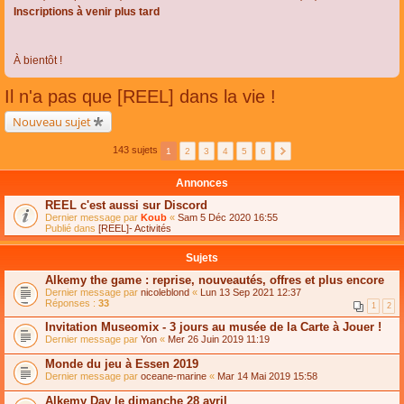
Inscriptions à venir plus tard
À bientôt !
Il n'a pas que [REEL] dans la vie !
Nouveau sujet
143 sujets
1
2
3
4
5
6
Annonces
REEL c'est aussi sur Discord
Dernier message par
Koub
«
Sam 5 Déc 2020 16:55
Publié dans
[REEL]- Activités
Sujets
Alkemy the game : reprise, nouveautés, offres et plus encore
Dernier message par
nicoleblond
«
Lun 13 Sep 2021 12:37
Réponses :
33
1
2
Invitation Museomix - 3 jours au musée de la Carte à Jouer !
Dernier message par
Yon
«
Mer 26 Juin 2019 11:19
Monde du jeu à Essen 2019
Dernier message par
oceane-marine
«
Mar 14 Mai 2019 15:58
Alkemy Day le dimanche 28 avril