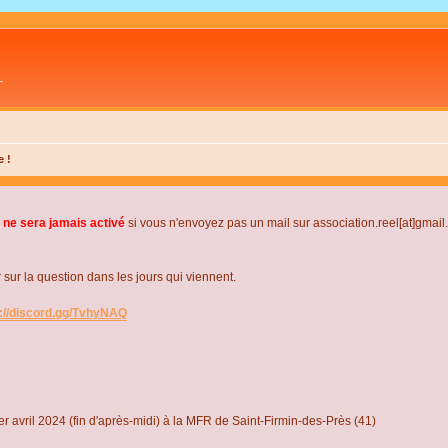
L
e !
 ne sera jamais activé
si vous n'envoyez pas un mail sur association.reel[at]gmai
r la question dans les jours qui viennent.
s://discord.gg/TvhyNAQ
r avril 2024 (fin d'après-midi) à la MFR de Saint-Firmin-des-Près (41)