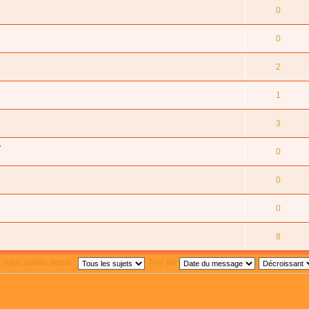
0
0
2
1
3
4
0
0
0
8
s sujets publiés depuis :
Trier par