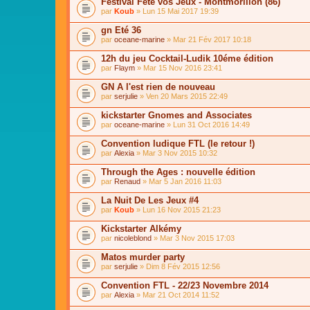
Festival Fête vos Jeux - Montmorillon (86)
par
Koub
» Lun 15 Mai 2017 19:39
gn Eté 36
par
oceane-marine
» Mar 21 Fév 2017 10:18
12h du jeu Cocktail-Ludik 10éme édition
par
Flaym
» Mar 15 Nov 2016 23:41
GN A l'est rien de nouveau
par
serjulie
» Ven 20 Mars 2015 22:49
kickstarter Gnomes and Associates
par
oceane-marine
» Lun 31 Oct 2016 14:49
Convention ludique FTL (le retour !)
par
Alexia
» Mar 3 Nov 2015 10:32
Through the Ages : nouvelle édition
par
Renaud
» Mar 5 Jan 2016 11:03
La Nuit De Les Jeux #4
par
Koub
» Lun 16 Nov 2015 21:23
Kickstarter Alkémy
par
nicoleblond
» Mar 3 Nov 2015 17:03
Matos murder party
par
serjulie
» Dim 8 Fév 2015 12:56
Convention FTL - 22/23 Novembre 2014
par
Alexia
» Mar 21 Oct 2014 11:52