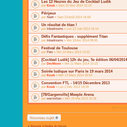
Les 12 Heures du Jeu de Cocktail Ludik
par
Koub
» Sam 15 Nov 2014 15:10
Périjeux
par
Niath
» Sam 23 Août 2014 16:58
Un résultat de titan !
par
Inbadreams
» Lun 23 Juin 2014 18:14
Défis Fantastiques - supplément Titan
par
Inbadreams
» Ven 18 Avr 2014 08:45
Festival de Toulouse
par
Pats
» Ven 14 Mars 2014 13:22
[Cocktail Ludik] 12h du jeu, 5e édition 06/04/201
par
DecMoon
» Ven 21 Mars 2014 10:15
Soirée ludique sur Paris le 19 mars 2014
par
Koub
» Mer 12 Mars 2014 18:53
Convention FTL - 14/15 Décembre 2013
par
Koub
» Lun 2 Déc 2013 18:59
[78/Gargenville] Meeple Arena
par
warriorban
» Mer 29 Mai 2013 16:36
Afficher le
Nouveau sujet
Revenir à l’index du forum