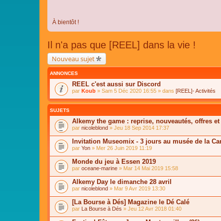
À bientôt !
Il n'a pas que [REEL] dans la vie !
Nouveau sujet
ANNONCES
REEL c'est aussi sur Discord
par
Koub
» Sam 5 Déc 2020 16:55 » dans
[REEL]- Activités
SUJETS
Alkemy the game : reprise, nouveautés, offres et
par
nicoleblond
» Jeu 18 Sep 2014 17:37
Invitation Museomix - 3 jours au musée de la Car
par
Yon
» Mer 26 Juin 2019 11:19
Monde du jeu à Essen 2019
par
oceane-marine
» Mar 14 Mai 2019 15:58
Alkemy Day le dimanche 28 avril
par
nicoleblond
» Mar 9 Avr 2019 13:30
[La Bourse à Dés] Magazine le Dé Calé
par
La Bourse à Dés
» Jeu 12 Avr 2018 01:40