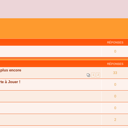
RÉPONSES
0
RÉPONSES
 plus encore
33
1
2
te à Jouer !
0
0
0
2