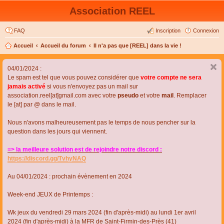
Association REEL
FAQ
Inscription
Connexion
Accueil
Accueil du forum
Il n'a pas que [REEL] dans la vie !
04/01/2024 :
Le spam est tel que vous pouvez considérer que
votre compte ne sera
jamais activé
si vous n'envoyez pas un mail sur
association.reel[at]gmail.com avec votre
pseudo
et votre
mail
. Remplacer
le [at] par @ dans le mail.
Nous n'avons malheureusement pas le temps de nous pencher sur la
question dans les jours qui viennent.
=> la meilleure solution est de rejoindre notre discord :
https://discord.gg/TvhyNAQ
Au 04/01/2024 : prochain évènement en 2024
Week-end JEUX de Printemps :
Wk jeux du vendredi 29 mars 2024 (fin d'après-midi) au lundi 1er avril
2024 (fin d'après-midi) à la MFR de Saint-Firmin-des-Près (41)