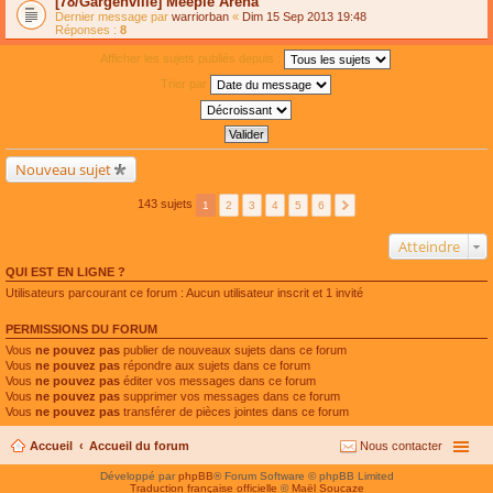
[78/Gargenville] Meeple Arena
Dernier message par
warriorban
«
Dim 15 Sep 2013 19:48
Réponses :
8
Afficher les sujets publiés depuis :
Trier par
Nouveau sujet
143 sujets
1
2
3
4
5
6
Atteindre
QUI EST EN LIGNE ?
Utilisateurs parcourant ce forum : Aucun utilisateur inscrit et 1 invité
PERMISSIONS DU FORUM
Vous
ne pouvez pas
publier de nouveaux sujets dans ce forum
Vous
ne pouvez pas
répondre aux sujets dans ce forum
Vous
ne pouvez pas
éditer vos messages dans ce forum
Vous
ne pouvez pas
supprimer vos messages dans ce forum
Vous
ne pouvez pas
transférer de pièces jointes dans ce forum
Accueil
Accueil du forum
Nous contacter
Développé par
phpBB
® Forum Software © phpBB Limited
Traduction française officielle
©
Maël Soucaze