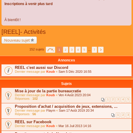
Inscriptions à venir plus tard
À bientôt !
[REEL]- Activités
Nouveau sujet
152 sujets
1
2
3
4
5
…
7
Annonces
REEL c'est aussi sur Discord
Dernier message par
Koub
«
Sam 5 Déc 2020 16:55
Sujets
Mise à jour de la partie bureaucratie
Dernier message par
Koub
«
Ven 4 Août 2023 20:04
Réponses :
102
1
2
3
4
5
Proposition d'achat / acquisition de jeux, extensions, ...
Dernier message par
Flaym
«
Sam 17 Août 2019 20:34
Réponses :
56
1
2
3
REEL sur Facebook
Dernier message par
Koub
«
Mar 16 Juil 2013 14:16