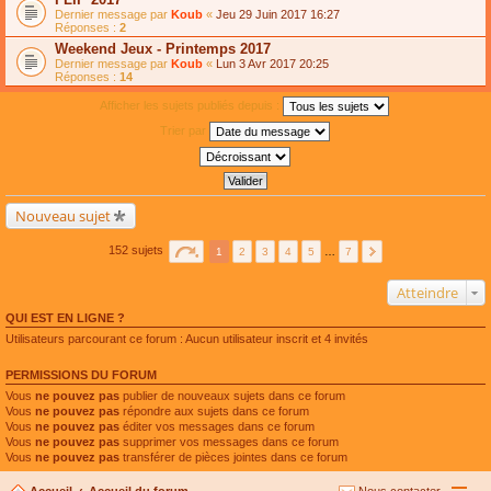
Dernier message par
Koub
«
Jeu 29 Juin 2017 16:27
Réponses :
2
Weekend Jeux - Printemps 2017
Dernier message par
Koub
«
Lun 3 Avr 2017 20:25
Réponses :
14
Afficher les sujets publiés depuis :
Trier par
Nouveau sujet
152 sujets
1
2
3
4
5
…
7
Atteindre
QUI EST EN LIGNE ?
Utilisateurs parcourant ce forum : Aucun utilisateur inscrit et 4 invités
PERMISSIONS DU FORUM
Vous
ne pouvez pas
publier de nouveaux sujets dans ce forum
Vous
ne pouvez pas
répondre aux sujets dans ce forum
Vous
ne pouvez pas
éditer vos messages dans ce forum
Vous
ne pouvez pas
supprimer vos messages dans ce forum
Vous
ne pouvez pas
transférer de pièces jointes dans ce forum
Accueil
Accueil du forum
Nous contacter