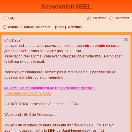
Association REEL
FAQ
Inscription
Connexion
Accueil
Accueil du forum
[REEL]- Activités
04/01/2024 :
Le spam est tel que vous pouvez considérer que
votre compte ne sera
jamais activé
si vous n'envoyez pas un mail sur
association.reel[at]gmail.com avec votre
pseudo
et votre
mail
. Remplacer
le [at] par @ dans le mail.
Nous n'avons malheureusement pas le temps de nous pencher sur la
question dans les jours qui viennent.
=> la meilleure solution est de rejoindre notre discord :
https://discord.gg/TvhyNAQ
Au 04/01/2024 : prochain évènement en 2024
Week-end JEUX de Printemps :
Wk jeux du vendredi 29 mars 2024 (fin d'après-midi) au lundi 1er avril
2024 (fin d'après-midi) à la MFR de Saint-Firmin-des-Près (41)