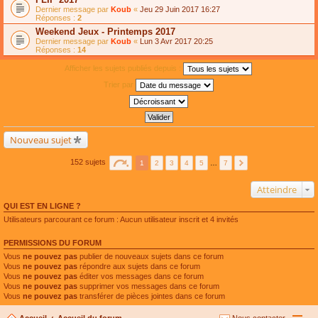
Dernier message par
Koub
«
Jeu 29 Juin 2017 16:27
Réponses :
2
Weekend Jeux - Printemps 2017
Dernier message par
Koub
«
Lun 3 Avr 2017 20:25
Réponses :
14
Afficher les sujets publiés depuis :
Trier par
Nouveau sujet
152 sujets
1
2
3
4
5
…
7
Atteindre
QUI EST EN LIGNE ?
Utilisateurs parcourant ce forum : Aucun utilisateur inscrit et 4 invités
PERMISSIONS DU FORUM
Vous
ne pouvez pas
publier de nouveaux sujets dans ce forum
Vous
ne pouvez pas
répondre aux sujets dans ce forum
Vous
ne pouvez pas
éditer vos messages dans ce forum
Vous
ne pouvez pas
supprimer vos messages dans ce forum
Vous
ne pouvez pas
transférer de pièces jointes dans ce forum
Accueil
Accueil du forum
Nous contacter