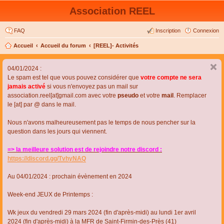
Association REEL
FAQ
Inscription
Connexion
Accueil
Accueil du forum
[REEL]- Activités
04/01/2024 :
Le spam est tel que vous pouvez considérer que
votre compte ne sera
jamais activé
si vous n'envoyez pas un mail sur
association.reel[at]gmail.com avec votre
pseudo
et votre
mail
. Remplacer
le [at] par @ dans le mail.
Nous n'avons malheureusement pas le temps de nous pencher sur la
question dans les jours qui viennent.
=> la meilleure solution est de rejoindre notre discord :
https://discord.gg/TvhyNAQ
Au 04/01/2024 : prochain évènement en 2024
Week-end JEUX de Printemps :
Wk jeux du vendredi 29 mars 2024 (fin d'après-midi) au lundi 1er avril
2024 (fin d'après-midi) à la MFR de Saint-Firmin-des-Près (41)