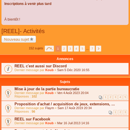
Inscriptions à venir plus tard
À bientôt !
[REEL]- Activités
Nouveau sujet
152 sujets
1
2
3
4
5
…
7
Annonces
REEL c'est aussi sur Discord
Dernier message par
Koub
«
Sam 5 Déc 2020 16:55
Sujets
Mise à jour de la partie bureaucratie
Dernier message par
Koub
«
Ven 4 Août 2023 20:04
Réponses :
102
1
2
3
4
5
Proposition d'achat / acquisition de jeux, extensions, ...
Dernier message par
Flaym
«
Sam 17 Août 2019 20:34
Réponses :
56
1
2
3
REEL sur Facebook
Dernier message par
Koub
«
Mar 16 Juil 2013 14:16