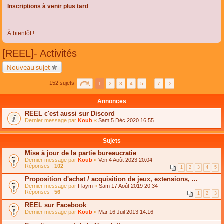
Inscriptions à venir plus tard
À bientôt !
[REEL]- Activités
Nouveau sujet
152 sujets
1
2
3
4
5
…
7
Annonces
REEL c'est aussi sur Discord
Dernier message par
Koub
«
Sam 5 Déc 2020 16:55
Sujets
Mise à jour de la partie bureaucratie
Dernier message par
Koub
«
Ven 4 Août 2023 20:04
Réponses :
102
1
2
3
4
5
Proposition d'achat / acquisition de jeux, extensions, ...
Dernier message par
Flaym
«
Sam 17 Août 2019 20:34
Réponses :
56
1
2
3
REEL sur Facebook
Dernier message par
Koub
«
Mar 16 Juil 2013 14:16