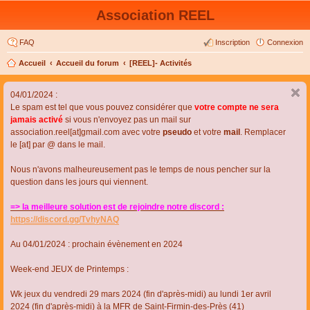
Association REEL
FAQ
Inscription
Connexion
Accueil
Accueil du forum
[REEL]- Activités
04/01/2024 :
Le spam est tel que vous pouvez considérer que
votre compte ne sera
jamais activé
si vous n'envoyez pas un mail sur
association.reel[at]gmail.com avec votre
pseudo
et votre
mail
. Remplacer
le [at] par @ dans le mail.
Nous n'avons malheureusement pas le temps de nous pencher sur la
question dans les jours qui viennent.
=> la meilleure solution est de rejoindre notre discord :
https://discord.gg/TvhyNAQ
Au 04/01/2024 : prochain évènement en 2024
Week-end JEUX de Printemps :
Wk jeux du vendredi 29 mars 2024 (fin d'après-midi) au lundi 1er avril
2024 (fin d'après-midi) à la MFR de Saint-Firmin-des-Près (41)