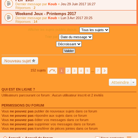
Dernier message par
Koub
«
Jeu 29 Juin 2017 16:27
Réponses :
2
Weekend Jeux - Printemps 2017
Dernier message par
Koub
«
Lun 3 Avr 2017 20:25
Réponses :
14
Afficher les sujets publiés depuis :
Trier par
Nouveau sujet
152 sujets
1
2
3
4
5
…
7
Atteindre
QUI EST EN LIGNE ?
Utilisateurs parcourant ce forum : Aucun utilisateur inscrit et 2 invités
PERMISSIONS DU FORUM
Vous
ne pouvez pas
publier de nouveaux sujets dans ce forum
Vous
ne pouvez pas
répondre aux sujets dans ce forum
Vous
ne pouvez pas
éditer vos messages dans ce forum
Vous
ne pouvez pas
supprimer vos messages dans ce forum
Vous
ne pouvez pas
transférer de pièces jointes dans ce forum
Accueil
Accueil du forum
Nous contacter