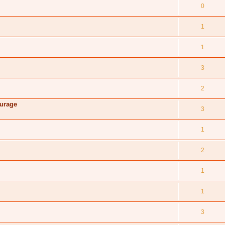
0
1
1
3
2
turage
3
1
2
1
1
3