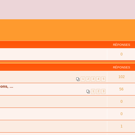
RÉPONSES
0
RÉPONSES
102
1
2
3
4
5
ons, ...
56
1
2
3
0
0
1