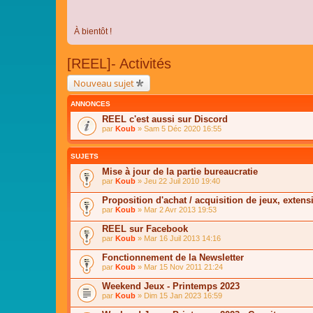
À bientôt !
[REEL]- Activités
Nouveau sujet
ANNONCES
REEL c'est aussi sur Discord
par
Koub
» Sam 5 Déc 2020 16:55
SUJETS
Mise à jour de la partie bureaucratie
par
Koub
» Jeu 22 Juil 2010 19:40
Proposition d'achat / acquisition de jeux, extensi
par
Koub
» Mar 2 Avr 2013 19:53
REEL sur Facebook
par
Koub
» Mar 16 Juil 2013 14:16
Fonctionnement de la Newsletter
par
Koub
» Mar 15 Nov 2011 21:24
Weekend Jeux - Printemps 2023
par
Koub
» Dim 15 Jan 2023 16:59