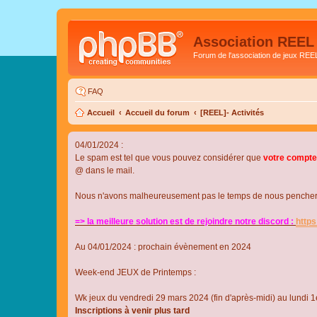
Association REEL
Forum de l'association de jeux REE
FAQ
Accueil
Accueil du forum
[REEL]- Activités
04/01/2024 :
Le spam est tel que vous pouvez considérer que
votre compte
@ dans le mail.
Nous n'avons malheureusement pas le temps de nous pencher su
=> la meilleure solution est de rejoindre notre discord :
http
Au 04/01/2024 : prochain évènement en 2024
Week-end JEUX de Printemps :
Wk jeux du vendredi 29 mars 2024 (fin d'après-midi) au lundi 1e
Inscriptions à venir plus tard