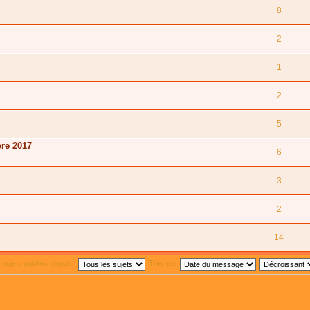
8
2
1
2
5
bre 2017
6
3
2
14
s sujets publiés depuis :
Trier par