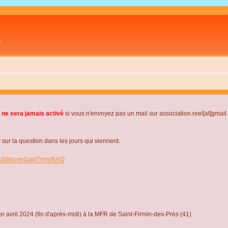
L
 ne sera jamais activé
si vous n'envoyez pas un mail sur association.reel[at]gmai
r la question dans les jours qui viennent.
s://discord.gg/TvhyNAQ
r avril 2024 (fin d'après-midi) à la MFR de Saint-Firmin-des-Près (41)