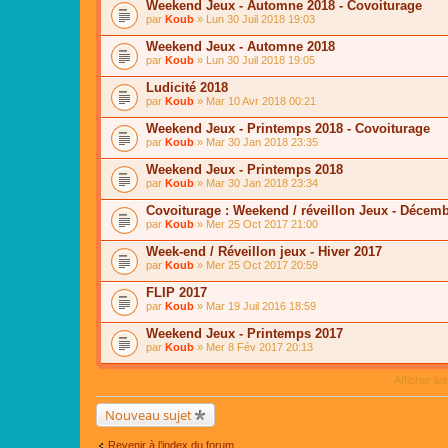
Weekend Jeux - Automne 2018 - Covoiturage
par
Koub
» Lun 30 Juil 2018 19:03
Weekend Jeux - Automne 2018
par
Koub
» Lun 30 Juil 2018 19:05
Ludicité 2018
par
Koub
» Mar 10 Avr 2018 00:21
Weekend Jeux - Printemps 2018 - Covoiturage
par
Koub
» Mar 30 Jan 2018 23:35
Weekend Jeux - Printemps 2018
par
Koub
» Mar 30 Jan 2018 23:34
Covoiturage : Weekend / réveillon Jeux - Décem
par
Koub
» Mer 25 Oct 2017 21:00
Week-end / Réveillon jeux - Hiver 2017
par
Koub
» Mer 25 Oct 2017 20:59
FLIP 2017
par
Koub
» Mar 19 Juil 2016 18:59
Weekend Jeux - Printemps 2017
par
Koub
» Mer 8 Fév 2017 20:13
Afficher le
Nouveau sujet
Revenir à l’index du forum