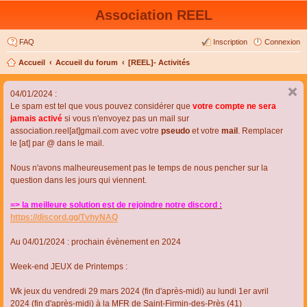
Association REEL
FAQ
Inscription
Connexion
Accueil
Accueil du forum
[REEL]- Activités
04/01/2024 :
Le spam est tel que vous pouvez considérer que
votre compte ne sera
jamais activé
si vous n'envoyez pas un mail sur
association.reel[at]gmail.com avec votre
pseudo
et votre
mail
. Remplacer
le [at] par @ dans le mail.
Nous n'avons malheureusement pas le temps de nous pencher sur la
question dans les jours qui viennent.
=> la meilleure solution est de rejoindre notre discord :
https://discord.gg/TvhyNAQ
Au 04/01/2024 : prochain évènement en 2024
Week-end JEUX de Printemps :
Wk jeux du vendredi 29 mars 2024 (fin d'après-midi) au lundi 1er avril
2024 (fin d'après-midi) à la MFR de Saint-Firmin-des-Près (41)