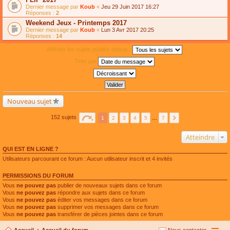
Dernier message par
Koub
«
Jeu 29 Juin 2017 16:27
Réponses :
2
Weekend Jeux - Printemps 2017
Dernier message par
Koub
«
Lun 3 Avr 2017 20:25
Réponses :
14
Afficher les sujets publiés depuis :
Trier par
Nouveau sujet
152 sujets
1
2
3
4
5
…
7
Atteindre
QUI EST EN LIGNE ?
Utilisateurs parcourant ce forum : Aucun utilisateur inscrit et 4 invités
PERMISSIONS DU FORUM
Vous
ne pouvez pas
publier de nouveaux sujets dans ce forum
Vous
ne pouvez pas
répondre aux sujets dans ce forum
Vous
ne pouvez pas
éditer vos messages dans ce forum
Vous
ne pouvez pas
supprimer vos messages dans ce forum
Vous
ne pouvez pas
transférer de pièces jointes dans ce forum
Accueil
Accueil du forum
Nous contacter