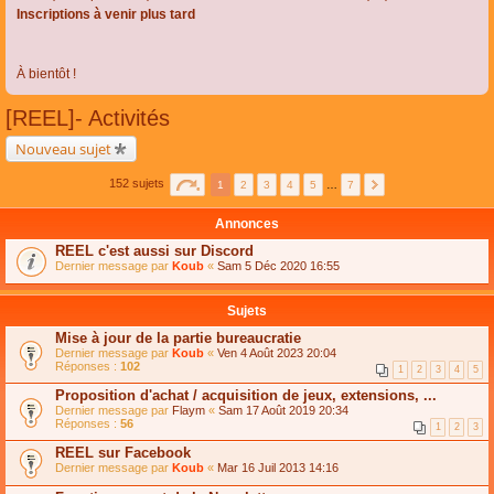
Inscriptions à venir plus tard
À bientôt !
[REEL]- Activités
Nouveau sujet
152 sujets
1
2
3
4
5
…
7
Annonces
REEL c'est aussi sur Discord
Dernier message par
Koub
«
Sam 5 Déc 2020 16:55
Sujets
Mise à jour de la partie bureaucratie
Dernier message par
Koub
«
Ven 4 Août 2023 20:04
Réponses :
102
1
2
3
4
5
Proposition d'achat / acquisition de jeux, extensions, ...
Dernier message par
Flaym
«
Sam 17 Août 2019 20:34
Réponses :
56
1
2
3
REEL sur Facebook
Dernier message par
Koub
«
Mar 16 Juil 2013 14:16