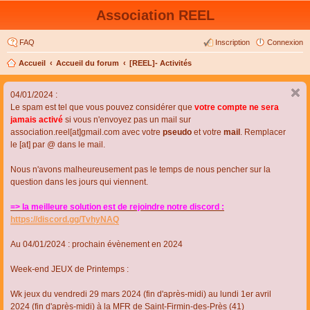
Association REEL
FAQ
Inscription
Connexion
Accueil
Accueil du forum
[REEL]- Activités
04/01/2024 :
Le spam est tel que vous pouvez considérer que
votre compte ne sera
jamais activé
si vous n'envoyez pas un mail sur
association.reel[at]gmail.com avec votre
pseudo
et votre
mail
. Remplacer
le [at] par @ dans le mail.
Nous n'avons malheureusement pas le temps de nous pencher sur la
question dans les jours qui viennent.
=> la meilleure solution est de rejoindre notre discord :
https://discord.gg/TvhyNAQ
Au 04/01/2024 : prochain évènement en 2024
Week-end JEUX de Printemps :
Wk jeux du vendredi 29 mars 2024 (fin d'après-midi) au lundi 1er avril
2024 (fin d'après-midi) à la MFR de Saint-Firmin-des-Près (41)