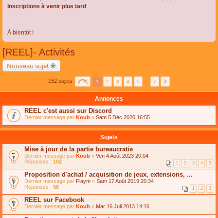
Inscriptions à venir plus tard
À bientôt !
[REEL]- Activités
Nouveau sujet
152 sujets
1
2
3
4
5
…
7
Annonces
REEL c'est aussi sur Discord
Dernier message par
Koub
«
Sam 5 Déc 2020 16:55
Sujets
Mise à jour de la partie bureaucratie
Dernier message par
Koub
«
Ven 4 Août 2023 20:04
Réponses :
102
1
2
3
4
5
Proposition d'achat / acquisition de jeux, extensions, ...
Dernier message par
Flaym
«
Sam 17 Août 2019 20:34
Réponses :
56
1
2
3
REEL sur Facebook
Dernier message par
Koub
«
Mar 16 Juil 2013 14:16