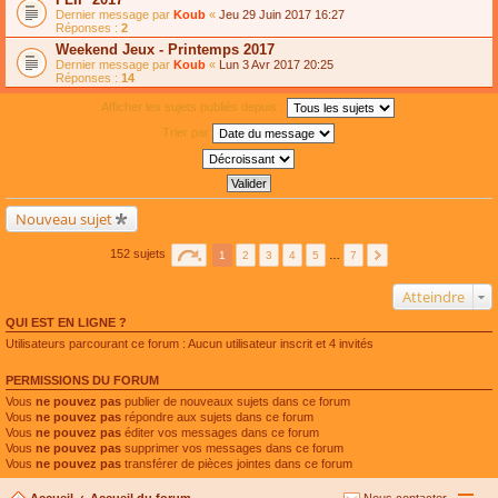
Dernier message par
Koub
«
Jeu 29 Juin 2017 16:27
Réponses :
2
Weekend Jeux - Printemps 2017
Dernier message par
Koub
«
Lun 3 Avr 2017 20:25
Réponses :
14
Afficher les sujets publiés depuis :
Trier par
Nouveau sujet
152 sujets
1
2
3
4
5
…
7
Atteindre
QUI EST EN LIGNE ?
Utilisateurs parcourant ce forum : Aucun utilisateur inscrit et 4 invités
PERMISSIONS DU FORUM
Vous
ne pouvez pas
publier de nouveaux sujets dans ce forum
Vous
ne pouvez pas
répondre aux sujets dans ce forum
Vous
ne pouvez pas
éditer vos messages dans ce forum
Vous
ne pouvez pas
supprimer vos messages dans ce forum
Vous
ne pouvez pas
transférer de pièces jointes dans ce forum
Accueil
Accueil du forum
Nous contacter