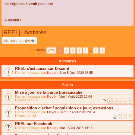
Inscriptions à venir plus tard
À bientôt !
[REEL]- Activités
Nouveau sujet
152 sujets
1
2
3
4
5
…
7
Annonces
REEL c'est aussi sur Discord
Dernier message par
Koub
«
Sam 5 Déc 2020 16:55
Sujets
Mise à jour de la partie bureaucratie
Dernier message par
Koub
«
Ven 4 Août 2023 20:04
Réponses :
102
1
2
3
4
5
Proposition d'achat / acquisition de jeux, extensions, ...
Dernier message par
Flaym
«
Sam 17 Août 2019 20:34
Réponses :
56
1
2
3
REEL sur Facebook
Dernier message par
Koub
«
Mar 16 Juil 2013 14:16