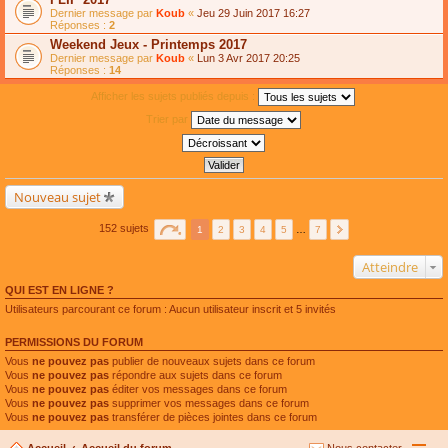
Dernier message par
Koub
«
Jeu 29 Juin 2017 16:27
Réponses :
2
Weekend Jeux - Printemps 2017
Dernier message par
Koub
«
Lun 3 Avr 2017 20:25
Réponses :
14
Afficher les sujets publiés depuis :
Trier par
Nouveau sujet
152 sujets
1
2
3
4
5
…
7
Atteindre
QUI EST EN LIGNE ?
Utilisateurs parcourant ce forum : Aucun utilisateur inscrit et 5 invités
PERMISSIONS DU FORUM
Vous
ne pouvez pas
publier de nouveaux sujets dans ce forum
Vous
ne pouvez pas
répondre aux sujets dans ce forum
Vous
ne pouvez pas
éditer vos messages dans ce forum
Vous
ne pouvez pas
supprimer vos messages dans ce forum
Vous
ne pouvez pas
transférer de pièces jointes dans ce forum
Accueil
Accueil du forum
Nous contacter