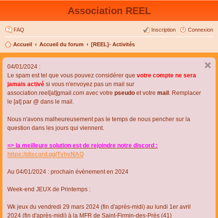
Association REEL
FAQ
Inscription
Connexion
Accueil
Accueil du forum
[REEL]- Activités
04/01/2024 :
Le spam est tel que vous pouvez considérer que
votre compte ne sera
jamais activé
si vous n'envoyez pas un mail sur
association.reel[at]gmail.com avec votre
pseudo
et votre
mail
. Remplacer
le [at] par @ dans le mail.
Nous n'avons malheureusement pas le temps de nous pencher sur la
question dans les jours qui viennent.
=> la meilleure solution est de rejoindre notre discord :
https://discord.gg/TvhyNAQ
Au 04/01/2024 : prochain évènement en 2024
Week-end JEUX de Printemps :
Wk jeux du vendredi 29 mars 2024 (fin d'après-midi) au lundi 1er avril
2024 (fin d'après-midi) à la MFR de Saint-Firmin-des-Près (41)