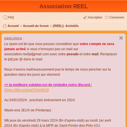
Association REEL
FAQ
Inscription
Connexion
Accueil
Accueil du forum
[REEL]- Activités
04/01/2024 :
Le spam est tel que vous pouvez considérer que
votre compte ne sera
jamais activé
si vous n'envoyez pas un mail sur
association.reel[at]gmail.com avec votre
pseudo
et votre
mail
. Remplacer
le [at] par @ dans le mail.
Nous n'avons malheureusement pas le temps de nous pencher sur la
question dans les jours qui viennent.
=> la meilleure solution est de rejoindre notre discord :
https://discord.gg/TvhyNAQ
Au 04/01/2024 : prochain évènement en 2024
Week-end JEUX de Printemps :
Wk jeux du vendredi 29 mars 2024 (fin d'après-midi) au lundi 1er avril
2024 (fin d'après-midi) à la MFR de Saint-Firmin-des-Près (41)