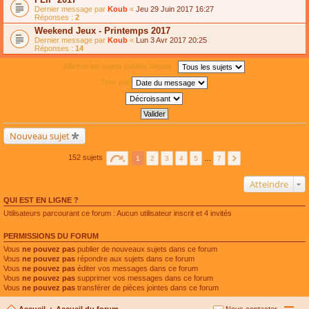
Dernier message par
Koub
«
Jeu 29 Juin 2017 16:27
Réponses :
2
Weekend Jeux - Printemps 2017
Dernier message par
Koub
«
Lun 3 Avr 2017 20:25
Réponses :
14
Afficher les sujets publiés depuis :
Trier par
Nouveau sujet
152 sujets
1
2
3
4
5
…
7
Atteindre
QUI EST EN LIGNE ?
Utilisateurs parcourant ce forum : Aucun utilisateur inscrit et 4 invités
PERMISSIONS DU FORUM
Vous
ne pouvez pas
publier de nouveaux sujets dans ce forum
Vous
ne pouvez pas
répondre aux sujets dans ce forum
Vous
ne pouvez pas
éditer vos messages dans ce forum
Vous
ne pouvez pas
supprimer vos messages dans ce forum
Vous
ne pouvez pas
transférer de pièces jointes dans ce forum
Accueil
Accueil du forum
Nous contacter