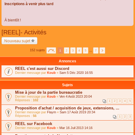
Inscriptions à venir plus tard
À bientôt !
[REEL]- Activités
Nouveau sujet
152 sujets
1
2
3
4
5
…
7
Annonces
REEL c'est aussi sur Discord
Dernier message par
Koub
«
Sam 5 Déc 2020 16:55
Sujets
Mise à jour de la partie bureaucratie
Dernier message par
Koub
«
Ven 4 Août 2023 20:04
Réponses :
102
1
2
3
4
5
Proposition d'achat / acquisition de jeux, extensions, ...
Dernier message par
Flaym
«
Sam 17 Août 2019 20:34
Réponses :
56
1
2
3
REEL sur Facebook
Dernier message par
Koub
«
Mar 16 Juil 2013 14:16