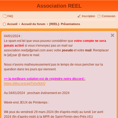
Association REEL
FAQ
Inscription
Connexion
Accueil
Accueil du forum
[REEL]- Présentations
04/01/2024 :
Le spam est tel que vous pouvez considérer que
votre compte ne sera
jamais activé
si vous n'envoyez pas un mail sur
association.reel[at]gmail.com avec votre
pseudo
et votre
mail
. Remplacer
le [at] par @ dans le mail.
Nous n'avons malheureusement pas le temps de nous pencher sur la
question dans les jours qui viennent.
=> la meilleure solution est de rejoindre notre discord :
https://discord.gg/TvhyNAQ
Au 04/01/2024 : prochain évènement en 2024
Week-end JEUX de Printemps :
Wk jeux du vendredi 29 mars 2024 (fin d'après-midi) au lundi 1er avril
2024 (fin d'après-midi) à la MFR de Saint-Firmin-des-Près (41)