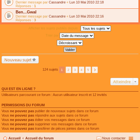
Dernier message par
Cassandre
«
Lun 10 Mai 2010 22:18
Réponses :
1
Ben...Gwal
Dernier message par
Cassandre
«
Lun 10 Mai 2010 22:16
Réponses :
3
Afficher les sujets publiés depuis :
Trier par
Nouveau sujet
124 sujets
1
2
3
4
5
Atteindre
QUI EST EN LIGNE ?
Utilisateurs parcourant ce forum : Aucun utilisateur inscrit et 12 invités
PERMISSIONS DU FORUM
Vous
ne pouvez pas
publier de nouveaux sujets dans ce forum
Vous
ne pouvez pas
répondre aux sujets dans ce forum
Vous
ne pouvez pas
éditer vos messages dans ce forum
Vous
ne pouvez pas
supprimer vos messages dans ce forum
Vous
ne pouvez pas
transférer de pièces jointes dans ce forum
Accueil
Accueil du forum
Nous contacter