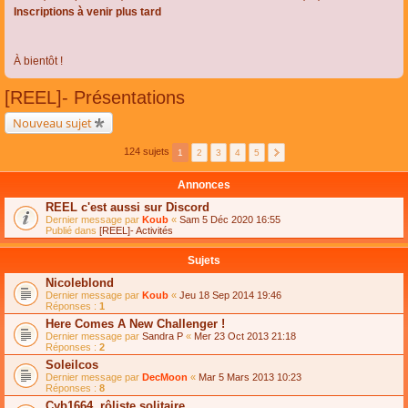
Inscriptions à venir plus tard
À bientôt !
[REEL]- Présentations
Nouveau sujet
124 sujets
1
2
3
4
5
Annonces
REEL c'est aussi sur Discord
Dernier message par
Koub
«
Sam 5 Déc 2020 16:55
Publié dans
[REEL]- Activités
Sujets
Nicoleblond
Dernier message par
Koub
«
Jeu 18 Sep 2014 19:46
Réponses :
1
Here Comes A New Challenger !
Dernier message par
Sandra P
«
Mer 23 Oct 2013 21:18
Réponses :
2
Soleilcos
Dernier message par
DecMoon
«
Mar 5 Mars 2013 10:23
Réponses :
8
Cyb1664, rôliste solitaire