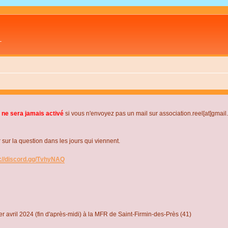
L
 ne sera jamais activé
si vous n'envoyez pas un mail sur association.reel[at]gmai
r la question dans les jours qui viennent.
s://discord.gg/TvhyNAQ
r avril 2024 (fin d'après-midi) à la MFR de Saint-Firmin-des-Près (41)