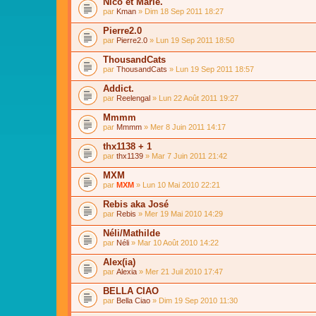
Nico et Marie.
par
Kman
» Dim 18 Sep 2011 18:27
Pierre2.0
par
Pierre2.0
» Lun 19 Sep 2011 18:50
ThousandCats
par
ThousandCats
» Lun 19 Sep 2011 18:57
Addict.
par
Reelengal
» Lun 22 Août 2011 19:27
Mmmm
par
Mmmm
» Mer 8 Juin 2011 14:17
thx1138 + 1
par
thx1139
» Mar 7 Juin 2011 21:42
MXM
par
MXM
» Lun 10 Mai 2010 22:21
Rebis aka José
par
Rebis
» Mer 19 Mai 2010 14:29
Néli/Mathilde
par
Néli
» Mar 10 Août 2010 14:22
Alex(ia)
par
Alexia
» Mer 21 Juil 2010 17:47
BELLA CIAO
par
Bella Ciao
» Dim 19 Sep 2010 11:30