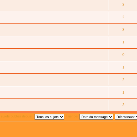
3
2
3
1
0
1
2
1
3
s sujets publiés depuis :
Trier par