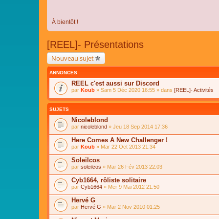
À bientôt !
[REEL]- Présentations
Nouveau sujet
ANNONCES
REEL c'est aussi sur Discord
par
Koub
» Sam 5 Déc 2020 16:55 » dans
[REEL]- Activités
SUJETS
Nicoleblond
par
nicoleblond
» Jeu 18 Sep 2014 17:36
Here Comes A New Challenger !
par
Koub
» Mar 22 Oct 2013 21:34
Soleilcos
par
soleilcos
» Mar 26 Fév 2013 22:03
Cyb1664, rôliste solitaire
par
Cyb1664
» Mer 9 Mai 2012 21:50
Hervé G
par
Hervé G
» Mar 2 Nov 2010 01:25