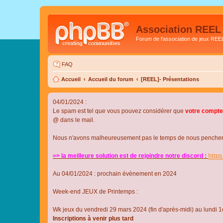
Association REEL
Forum de l'association de jeux REE
FAQ
Accueil
Accueil du forum
[REEL]- Présentations
04/01/2024 :
Le spam est tel que vous pouvez considérer que
votre compte
@ dans le mail.
Nous n'avons malheureusement pas le temps de nous pencher su
=> la meilleure solution est de rejoindre notre discord :
http
Au 04/01/2024 : prochain évènement en 2024
Week-end JEUX de Printemps :
Wk jeux du vendredi 29 mars 2024 (fin d'après-midi) au lundi 1e
Inscriptions à venir plus tard