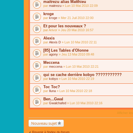
maitrezu alias Matthieu
par
maitrezu
» Lun 10 Mai 2010 22:09
kroge
par
kroge
» Mer 21 Juil 2010 22:00
Et pour les nouveaux ?
par
Arivor
» Jeu 20 Mai 2010 16:57
Alexis
par
Alexis D
» Lun 10 Mai 2010 22:11
[85] Les Tables d'Olonne
par
agony
» Jeu 13 Mai 2010 09:48
Meccena
par
meccena
» Lun 10 Mai 2010 22:21
qui se cache derrière kobyo ???????????
par
kobyo
» Lun 10 Mai 2010 22:19
Toc Toc?
par
Iluna
» Lun 10 Mai 2010 22:18
Ben...Gwal
par
Gwalchafed
» Lun 10 Mai 2010 22:16
Afficher le
Nouveau sujet
Revenir à l’index du forum